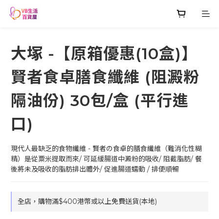
大塚 -【原箱優惠(10盒)】
賢者食卓膳食纖維 (阻澱粉
隔油份) 30包/盒 (平行進
口)
現代人最缺乏的食物纖維 - 賢者の食卓的膳食纖維（難消化性糊
精）是從粟米提取而來/ 可延緩腸道中澱粉的吸收/ 阻截脂肪/ 餐
後將未及吸收的脂肪排出體外/ 促進腸道蠕動 / 排便順暢
全店，購物滿$400港幣或以上免費送貨(本地)