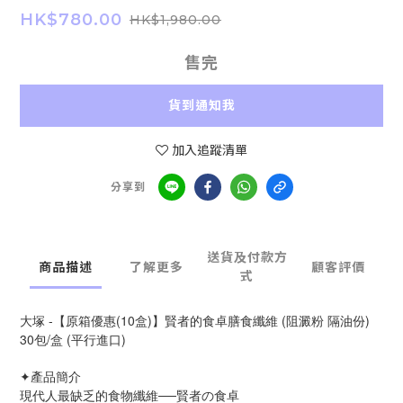
HK$780.00
HK$1,980.00
售完
貨到通知我
加入追蹤清單
分享到
送貨及付款方
商品描述
了解更多
顧客評價
式
大塚 -【原箱優惠(10盒)】賢者的食卓膳食纖維 (阻澱粉 隔油份)
30包/盒 (平行進口)
✦產品簡介
現代人最缺乏的食物纖維──賢者の食卓