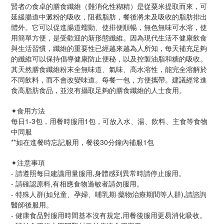
賢者の食卓的膳食纖維（難消化性糊精）是從粟米提取而來，可
延緩腸道中澱粉的吸收，阻截脂肪，餐後將未及吸收的脂肪排出
體外。它可以促進腸道蠕動、使排便順暢，無色無味可水溶，使
用簡單方便，是受歡迎的新形態纖維。因為現代生活不健康飲食
與生活習慣，纖維的重要性已經越來越為人所知，每天補充足夠
的纖維可以保持倡導健康防止便秘，以及控製油脂和糖的吸收。
其天然膳食纖維粉末全無味道、氣味、高水溶性，能完全溶解於
不同飲料，而不會改變味道。每餐一包，方便攜帶。建議經常進
食高脂肪食品，並沒有攝取足夠的膳食纖維的人士食用。
✦食用方法
每日1-3包，用餐時服用1包，可放入水、湯、飲料、主食等食物
中同服
**如在進餐時忘記服用，餐後30分鐘內補服1包
✦注意事項
- 請遵照每日建議用量服用,身體感到異常時請停止服用。
- 請確認原料,有相應食物過敏者請勿服用。
- 特殊人群(如兒童、孕婦、哺乳期·藥物治療期間等人群),請諮詢
醫師後服用。
- 健康食品對服用時間基本沒有規定,用餐後服用更易消化吸收。