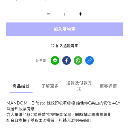
加入購物車
加入追蹤清單
分享到
送貨及付款方
商品描述
了解更多
顧客評價
式
MANDOM - Bifesta 速效卸妝潔膚棉 維他命C美白抗氧化 46片
深層卸妝潔膚紙
含大量維他命C誘導體*有效提亮保濕，同時幫助肌膚抗氧化
配合日本柚子萃取柔滑膚質，打造光滑明亮美肌