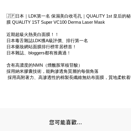
🇯🇵日本｜LDK第一名 保濕美白收毛孔｜QUALITY 1st 皇后的秘
膜 QUALITY 1ST Super VC100 Derma Laser Mask
近期超級火熱美白面膜！！
日本毒舌雜誌LDK獲A級評價、排行第一名
日本藥妝網站面膜排行榜常居榜首！
日本雜誌、bloggers都有推薦過！
含有高濃度的NMN（煙酰胺單核苷酸）
採用納米膠囊技術，能夠滲透角質層的每個角落
採用高附著力、高滲透性的棉製長纖維無紡布面膜，質地柔軟着
您可能喜歡...