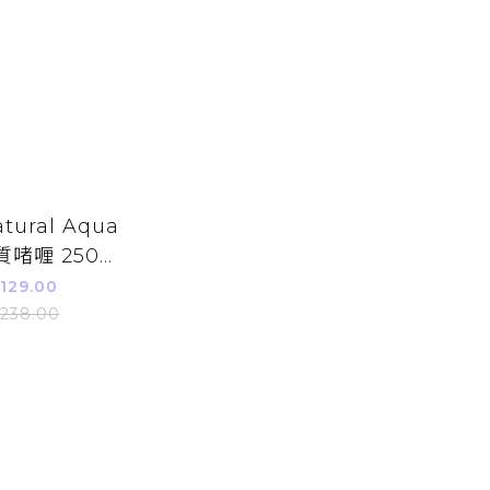
atural Aqua
質啫喱 250g
63520102)
129.00
238.00