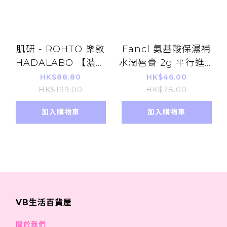
肌研 - ROHTO 樂敦
Fancl 氨基酸保濕補
HADALABO 【濃】
水潤唇膏 2g 平行進口
肌研極潤五效合一高機
貨品
HK$88.80
HK$46.00
能多效美白凝露 100g
HK$199.00
HK$78.00
[平行進口]
加入購物車
加入購物車
VB生活百貨屋
關於我們