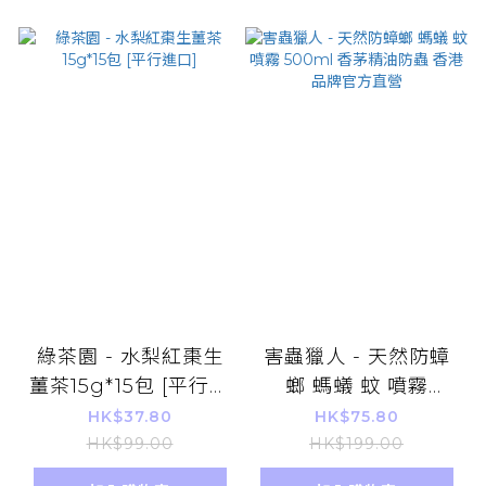
綠茶園 - 水梨紅棗生
害蟲獵人 - 天然防蟑
薑茶15g*15包 [平行進
螂 螞蟻 蚊 噴霧
口]
500ml 香茅精油防蟲
HK$37.80
HK$75.80
香港品牌官方直營
HK$99.00
HK$199.00