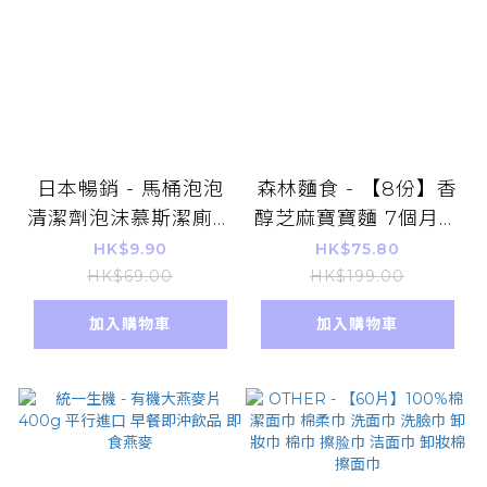
日本暢銷 - 馬桶泡泡
森林麵食 - 【8份】香
清潔劑泡沫慕斯潔廁神
醇芝麻寶寶麵 7個月以
器凈廁所除垢抑菌除臭
上嬰幼兒麵 (平行進
HK$9.90
HK$75.80
味去黃強力劑(平行進
口) 無鹽寶寶麵 低鈉
HK$69.00
HK$199.00
口)
BB麵 新舊包裝隨機發
加入購物車
加入購物車
貨