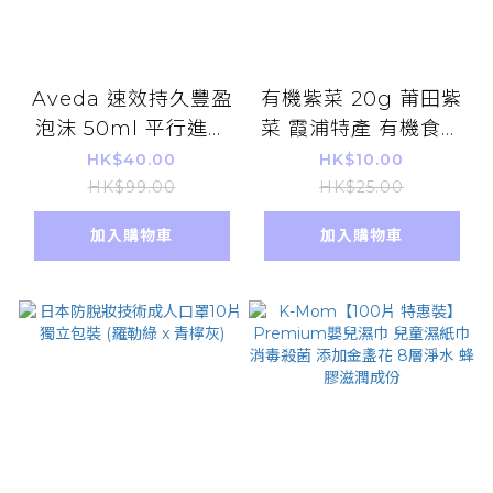
Aveda 速效持久豐盈
有機紫菜 20g 莆田紫
泡沫 50ml 平行進口
菜 霞浦特產 有機食品
貨品
煲湯 老火湯搭配 無添
HK$40.00
HK$10.00
加 自然風乾
HK$99.00
HK$25.00
加入購物車
加入購物車