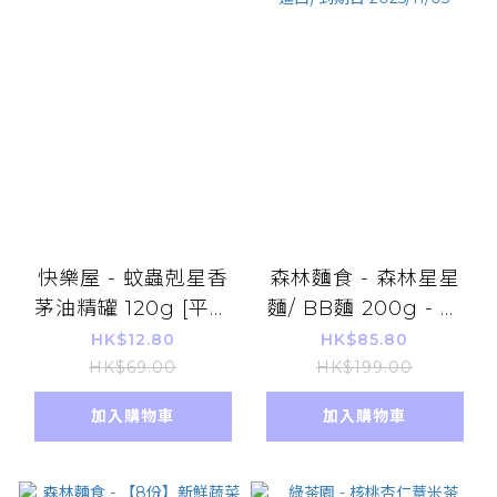
快樂屋 - 蚊蟲剋星香
森林麵食 - 森林星星
茅油精罐 120g [平行
麵/ BB麵 200g - 樹
進口]
樹造型 蔬菜口味 (平行
HK$12.80
HK$85.80
進口) 到期日
HK$69.00
HK$199.00
2025/11/03
加入購物車
加入購物車