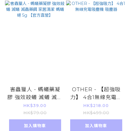
害蟲獵人 - 螞蟻藥凝
OTHER - 【超強吸
膠 強效殺蟻 滅蟻 滅蟲
力】 4合1無線充電吸
藥餌 家居清潔 螞蟻絕
塵機 吸塵器
HK$39.00
HK$218.00
5g 【官方直營】
HK$79.00
HK$499.00
加入購物車
加入購物車