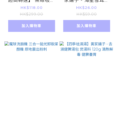
超高轉速】 無線吸塵
家鋪子 - 海星雪耳止
機 便攜式汽車及家用
咳湯 88g
HK$118.00
HK$26.00
迷你手提吸塵機
HK$299.00
HK$59.00
加入購物車
加入購物車