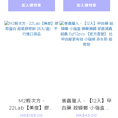
寵無害（平行進口貨
加入購物車
加入購物車
品）防蟲驅蚊除蟲 清
潔消滅小果蠅 廚房餐
檯必備
M2輕次方 -
害蟲獵人 - 【12入】曱
22Lab【美度】膠原
甴藥 殺蟑螂 小強盒 蟑
蛋白 超能膠原飲 (8
螂藥餌 家居滅蟲殺蟲
HK$169.00
HK$45.00