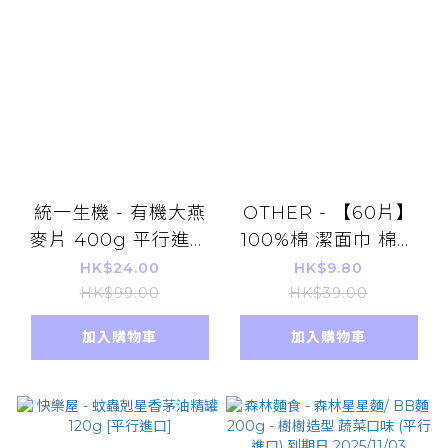
統一生機 - 有機大燕
OTHER - 【60片】
麥片 400g 平行進口
100%棉 潔面巾 棉柔
早餐即沖飲品 即食燕
巾 洗面巾 洗臉巾 卸妝
HK$24.00
HK$9.80
麥
巾 棉巾 擦脸巾 洁面巾
HK$99.00
HK$39.00
卸妝棉 擦面巾
加入購物車
加入購物車