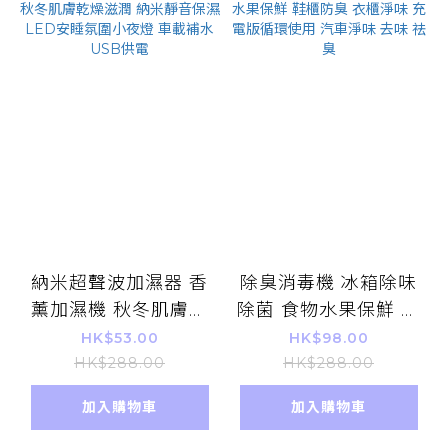
納米超聲波加濕器 香
除臭消毒機 冰箱除味
薰加濕機 秋冬肌膚乾
除菌 食物水果保鮮 鞋
燥滋潤 納米靜音保濕
櫃防臭 衣櫃淨味 充電
HK$53.00
HK$98.00
LED安睡氛圍小夜燈
版循環使用 汽車淨味
HK$288.00
HK$288.00
車載補水 USB供電
去味 祛臭
加入購物車
加入購物車