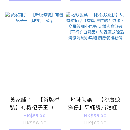
黃家鋪子 - 【新版樽
地球製藥 - 【秒殺蚊
裝】有機杞子王（即
滋仔】果蠅誘捕啫喱香
食）150g
薰 專門誘捕蚊滋、烏
HK$55.00
HK$36.00
蠅等細小昆蟲 天然人
HK$88.00
HK$66.00