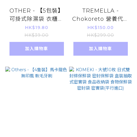
OTHER - 【5包裝】
TREMELLA -
可掛式除濕袋 衣櫃衣
Chokoreto 營養代餐
櫥防霉防潮除濕吸水乾
奶昔（比利時朱古力
HK$19.80
HK$150.00
燥劑 家用室內防潮袋
味）540g 18包 平行
HK$39.00
HK$299.00
500ml
進口
加入購物車
加入購物車