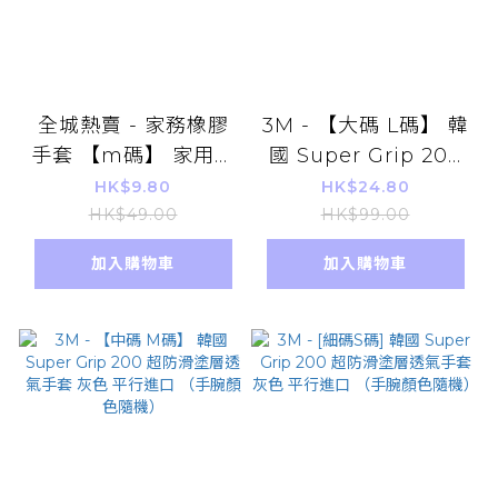
全城熱賣 - 家務橡膠
3M - 【大碼 L碼】 韓
手套 【m碼】 家用清
國 Super Grip 200
潔 廚房洗碗 1對
超防滑塗層透氣手套
HK$9.80
HK$24.80
灰色 平行進口 （手腕
HK$49.00
HK$99.00
顏色隨機）
加入購物車
加入購物車