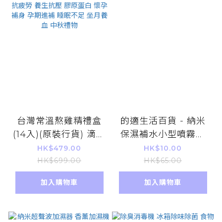
台灣常溫熬雞精禮盒
的適生活百貨 - 納米
(14入)(原裝行貨) 滴雞
保濕補水小型噴霧機
精 消除疲勞 提升活力
35ml
HK$479.00
HK$10.00
產前產後 病後補養 滋
HK$699.00
HK$65.00
補強生 抗疲勞 養生抗
加入購物車
加入購物車
壓 膠原蛋白 懷孕補身
孕期進補 睡眠不足 坐
月養血 中秋禮物