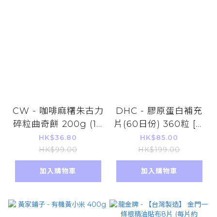
CW - 咖啡麻糬朱古力
DHC - 膠原蛋白補充
碎粒曲奇餅 200g (10
片(60日份) 360粒 [平
粒裝) (平行進口)
行進口]
HK$36.80
HK$85.00
HK$99.00
HK$199.00
加入購物車
加入購物車