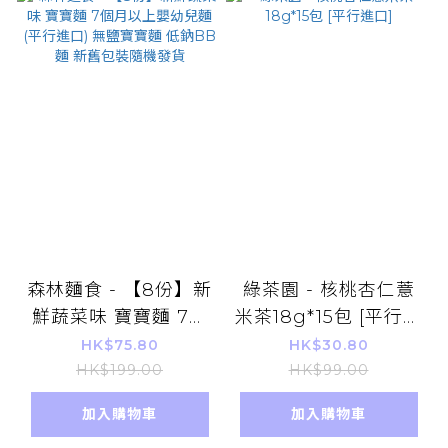
森林麵食 - 【8份】新
綠茶園 - 核桃杏仁薏
鮮蔬菜味 寶寶麵 7個
米茶18g*15包 [平行進
月以上嬰幼兒麵 (平行
口]
HK$75.80
HK$30.80
進口) 無鹽寶寶麵 低鈉
HK$199.00
HK$99.00
BB麵 新舊包裝隨機發
加入購物車
加入購物車
貨