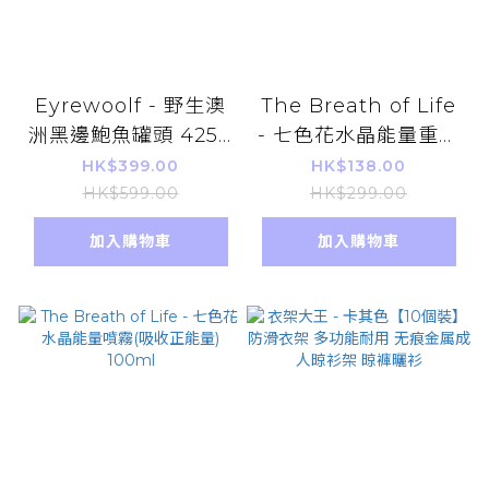
Eyrewoolf - 野生澳
The Breath of Life
洲黑邊鮑魚罐頭 425g
- 七色花水晶能量重啟
(純天然澳生長 每罐1
噴霧(去負能量)
HK$399.00
HK$138.00
隻 人手捕獲)
100ml
HK$599.00
HK$299.00
加入購物車
加入購物車