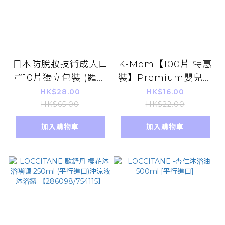
日本防脫妝技術成人口
K-Mom【100片 特惠
罩10片獨立包裝 (羅勒
裝】Premium嬰兒濕
綠 x 青檸灰)
巾 兒童濕紙巾 消毒殺
HK$28.00
HK$16.00
菌 添加金盞花 8層淨
HK$65.00
HK$22.00
水 蜂膠滋潤成份
加入購物車
加入購物車