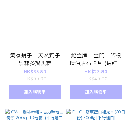
黃家鋪子 - 天然獨子
龍金牌 - 金門一條根
黑蒜多瓣黑蒜
精油貼布 8片 (遠紅外
200g(黑)
線能量 溫熱型) 平行進
HK$35.80
HK$23.80
口貨品
HK$99.00
HK$49.00
加入購物車
加入購物車