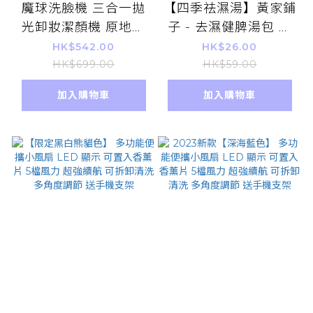
魔球洗臉機 三合一拋
【四季祛濕湯】黃家鋪
光卸妝潔顏機 原地震
子 - 去濕健脾湯包 煲
出粉刺
湯料 120g 清熱解毒
HK$542.00
HK$26.00
健脾養胃
HK$699.00
HK$59.00
加入購物車
加入購物車