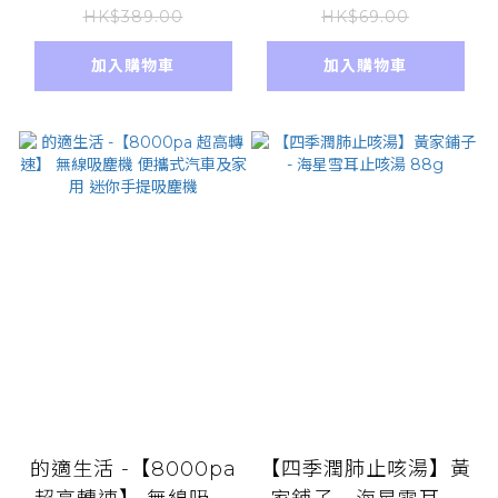
入/盒) - 平行進口貨品
3g*12pcs 【官方直
HK$389.00
HK$69.00
營】 比曱甴屋更有效
加入購物車
加入購物車
小強絕 非水劑 殺死牠
的適生活 -【8000pa
【四季潤肺止咳湯】黃