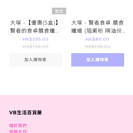
售完
大塚 -【優惠(5盒)】
大塚 - 賢者食卓 膳食
賢者的食卓膳食纖維
纖維 (阻澱粉 隔油份)
(阻澱粉 隔油份) 30包/
30包/盒
HK$395.00
HK$80.00
盒
HK$198.00
HK$198.00
加入購物車
加入購物車
VB生活百貨屋
關於我們
商務合作