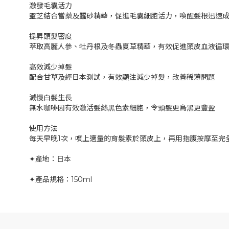
激發毛囊活力
靈芝結合當藥及蠶砂精華，促進毛囊細胞活力，喚醒髮根迅速
提昇頭髮密度
萃取高麗人參、牡丹根及冬蟲夏草精華，有效促進頭皮血液循
高效減少掉髮
配合甘草及經日本測試，有效顯注減少掉髮，改善稀薄問題
減慢白髮生長
無水咖啡因有效激活髮絲黑色素細胞，令頭髮更烏黑更豐盈
使用方法
每天早晚1次，噴上適量的育髮素於頭皮上，再用指腹按摩至完
✦產地：日本
✦產品規格：150ml