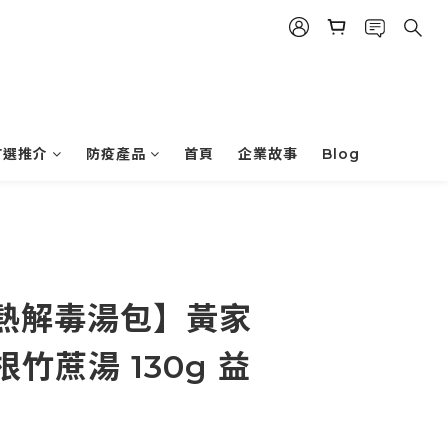
首選推介
防疫產品
首頁
企業故事
Blog
熱解毒湯包】黃家
根竹蔗湯 130g 益