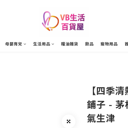
母嬰育兒
生活用品
糧油雜貨
飲品
寵物用品
【四季清
鋪子 - 茅
氣生津