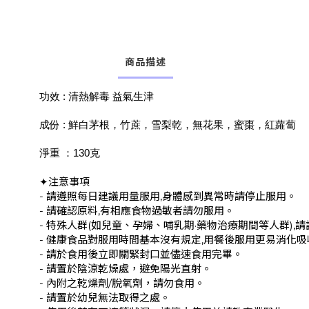
商品描述
功效 : 清熱解毒 益氣生津
成份 : 鮮白茅根，竹蔗，雪梨乾，無花果，蜜棗，紅蘿蔔
淨重 ：130克
✦注意事項
- 請遵照每日建議用量服用,身體感到異常時請停止服用。
- 請確認原料,有相應食物過敏者請勿服用。
- 特殊人群(如兒童、孕婦、哺乳期·藥物治療期間等人群),
- 健康食品對服用時間基本沒有規定,用餐後服用更易消化吸
- 請於食用後立即關緊封口並儘速食用完畢。
- 請置於陰涼乾燥處，避免陽光直射。
- 內附之乾燥劑/脫氧劑，請勿食用。
- 請置於幼兒無法取得之處。