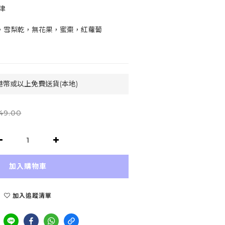
津
蔗，雪梨乾，無花果，蜜棗，紅蘿蔔
港幣或以上免費送貨(本地)
49.00
加入購物車
加入追蹤清單