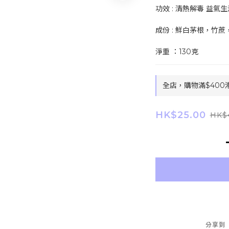
功效 : 清熱解毒 益氣生
成份 : 鮮白茅根，竹
淨重 ：130克
全店，購物滿$400
HK$25.00
HK$
分享到