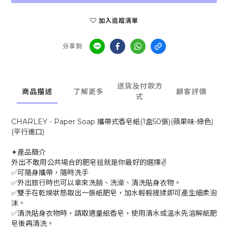
加入追蹤清單
分享到
送貨及付款方
商品描述
了解更多
顧客評價
式
CHARLEY - Paper Soap 攜帶式香皂紙(1盒50張)(蘋果味-綠色)
(平行進口)
✦產品簡介
外出不敢用公共場合的肥皂這就是你最好的選擇✌️⁣
✅可隨身攜帶，隨時洗手
✅外出旅行時也可以拿來洗臉、洗澡、清洗貼身衣物。
⁣✅雙手在乾燥狀態取出一張紙肥皂，加水輕輕搓揉即可產生細柔泡
沫。
✅清洗貼身衣物時，請取適量紙香皂，使用清水或溫水先溶解紙肥
皂後再清洗。