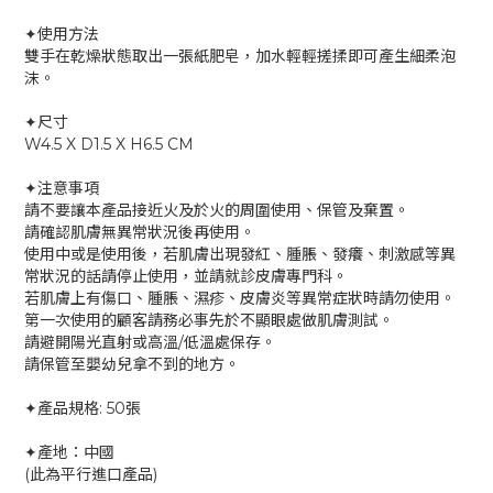
✦使用方法
雙手在乾燥狀態取出一張紙肥皂，加水輕輕搓揉即可產生細柔泡
沫。
✦尺寸
W4.5 X D1.5 X H6.5 CM
✦注意事項
請不要讓本產品接近火及於火的周圍使用、保管及棄置。
請確認肌膚無異常狀況後再使用。
使用中或是使用後，若肌膚出現發紅、腫脹、發癢、刺激感等異
常狀況的話請停止使用，並請就診皮膚專門科。
若肌膚上有傷口、腫脹、濕疹、皮膚炎等異常症狀時請勿使用。
第一次使用的顧客請務必事先於不顯眼處做肌膚測試。
請避開陽光直射或高溫/低溫處保存。
請保管至嬰幼兒拿不到的地方。
✦產品規格: 50張
✦產地：中國
(此為平行進口產品)