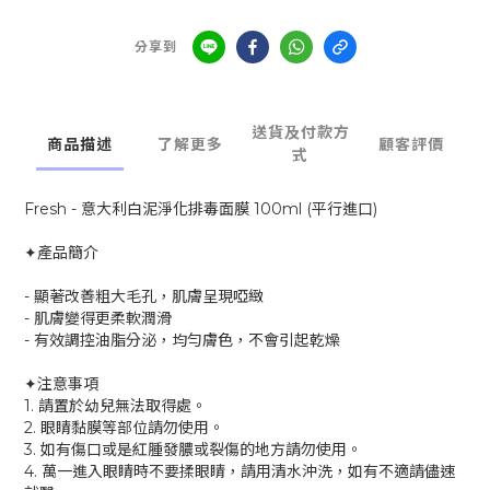
分享到
送貨及付款方
商品描述
了解更多
顧客評價
式
Fresh - 意大利白泥淨化排毒面膜 100ml (平行進口)
✦產品簡介
- 顯著改善粗大毛孔，肌膚呈現啞緻
- 肌膚變得更柔軟潤滑
- 有效調控油脂分泌，均勻膚色，不會引起乾燥
✦注意事項
1. 請置於幼兒無法取得處。
2. 眼睛黏膜等部位請勿使用。
3. 如有傷口或是紅腫發膿或裂傷的地方請勿使用。
4. 萬一進入眼睛時不要揉眼睛，請用清水沖洗，如有不適請儘速