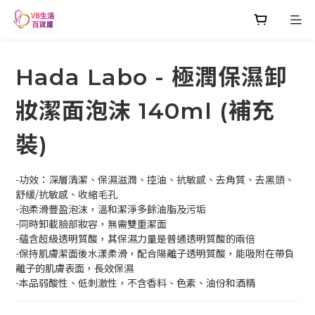
Hada Labo - 極潤保濕卸
妝潔面泡沫 140ml (補充
裝)
-功效：深層清潔、保濕滋潤、控油、抗敏感、去角質、去黑頭、
舒緩/抗敏感、收縮毛孔
-泡柔滑豐盈泡沫，溫和潔淨多餘油脂及污垢
-同時卸載臉部妝容，無需雙重潔面
-蘊含超級透明質酸，其保濕力量是普通透明質酸的兩倍
-保持肌膚潔面後水漾柔滑，配合陽離子透明質酸，能吸附在帶負
離子的肌膚表面，長效保濕
-本品弱酸性、低刺激性，不含香料、色素、油份和酒精