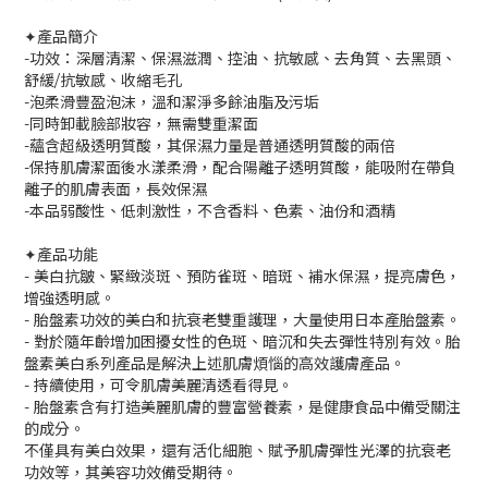
✦產品簡介
-功效：深層清潔、保濕滋潤、控油、抗敏感、去角質、去黑頭、
舒緩/抗敏感、收縮毛孔
-泡柔滑豐盈泡沫，溫和潔淨多餘油脂及污垢
-同時卸載臉部妝容，無需雙重潔面
-蘊含超級透明質酸，其保濕力量是普通透明質酸的兩倍
-保持肌膚潔面後水漾柔滑，配合陽離子透明質酸，能吸附在帶負
離子的肌膚表面，長效保濕
-本品弱酸性、低刺激性，不含香料、色素、油份和酒精
✦產品功能
- 美白抗皺、緊緻淡斑、預防雀斑、暗斑、補水保濕，提亮膚色，
增強透明感。
- 胎盤素功效的美白和抗衰老雙重護理，大量使用日本產胎盤素。
- 對於隨年齡增加困擾女性的色斑、暗沉和失去彈性特別有效。胎
盤素美白系列產品是解決上述肌膚煩惱的高效護膚產品。
- 持續使用，可令肌膚美麗清透看得見。
- 胎盤素含有打造美麗肌膚的豐富營養素，是健康食品中備受關注
的成分。
不僅具有美白效果，還有活化細胞、賦予肌膚彈性光澤的抗衰老
功效等，其美容功效備受期待。