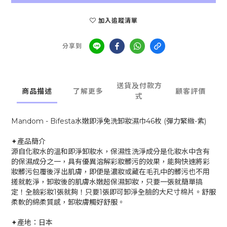
加入追蹤清單
分享到
送貨及付款方
商品描述
了解更多
顧客評價
式
Mandom - Bifesta水嫩即淨免洗卸妝濕巾46枚 (彈力緊緻-紫)
✦產品簡介
源自化妝水的溫和即淨卸妝水，保濕性洗淨成分是化妝水中含有
的保濕成分之一，具有優異溶解彩妝髒污的效果，能夠快速將彩
妝髒污包覆後浮出肌膚，即便是濃妝或藏在毛孔中的髒污也不用
搓就乾淨，卸妝後的肌膚水嫩超保濕卸妝，只要一張就簡單搞
定！全臉彩妝1張就夠！只要1張即可卸淨全臉的大尺寸棉片。舒服
柔軟的綿柔質感，卸妝膚觸好舒服。
✦產地：日本