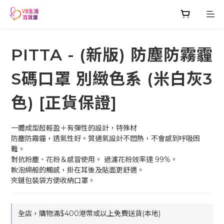
PITTA - (新版) 防塵防霧霾
S碼口罩 別緻色系 (米白灰3
色) [正貨保證]
一體成型超輕盈＋有彈性的設計，特殊材
防塵防霧霾，透氣性好。質通氣設計不悶熱，不會感到呼吸困
難。
對抗粉塵、花粉＆感冒使用。 過濾花粉效率達 99%。
軟泡綿般的觸感，掛在耳後及貼面更舒適。
夾鏈包裝袋方便收納口罩。
全店，購物滿$400港幣或以上免費送貨(本地)