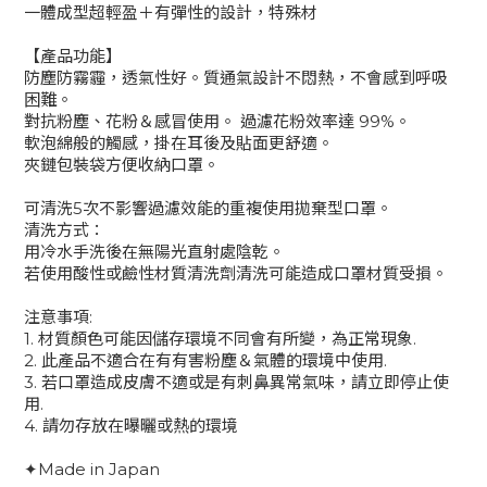
一體成型超輕盈＋有彈性的設計，特殊材
【產品功能】
防塵防霧霾，透氣性好。質通氣設計不悶熱，不會感到呼吸
困難。
對抗粉塵、花粉＆感冒使用。 過濾花粉效率達 99%。
軟泡綿般的觸感，掛在耳後及貼面更舒適。
夾鏈包裝袋方便收納口罩。
可清洗5次不影響過濾效能的重複使用拋棄型口罩。
清洗方式：
用冷水手洗後在無陽光直射處陰乾。
若使用酸性或鹼性材質清洗劑清洗可能造成口罩材質受損。
注意事項:
1. 材質顏色可能因儲存環境不同會有所變，為正常現象.
2. 此產品不適合在有有害粉塵＆氣體的環境中使用.
3. 若口罩造成皮膚不適或是有刺鼻異常氣味，請立即停止使
用.
4. 請勿存放在曝曬或熱的環境
✦Made in Japan