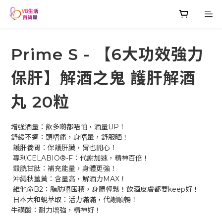
Prime S - 【6大功效強力
保肝】解酒之鬼 護肝解酒
丸 20粒
增強酒量：飲多啲都唔怕，酒量UP！
舒緩不適：頭唔痛，身唔暈，舒服晒！
 護肝養胃：保護肝臟，胃也開心！
 專利CELABIO®-F：代謝加速，精神百倍！
 穀胱甘肽：補充能量，身體更強！
 沖繩秋薑黃：含量高，解酒力MAX！
 維他命B2：脂肪唔囤積，身體輕鬆！飲酒皮膚都要keep好！
 日本大和蜆萃取：活力滿滿，代謝順暢！
牛磺酸：耐力增強，精神好！