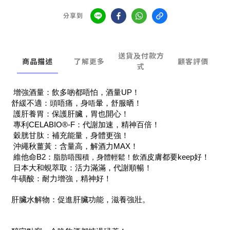
分享到
送貨及付款方
商品描述
了解更多
顧客評價
式
增強酒量：飲多啲都唔怕，酒量UP！
舒緩不適：頭唔痛，身
暈，舒服晒！
唔
護肝養胃：保護肝臟，胃也開心！
專利CELABIO®-F：代謝加速，精神百倍！
穀胱甘肽：補充能量，身體更強！
沖繩秋薑黃：含量高，解酒力MAX！
維他命B2：
皮膚都要keep好！
脂肪唔囤積，身體輕鬆！飲酒
日本大和蜆萃取：活力滿滿，代謝順暢！
牛磺酸：耐力增強，精神好！
肝臟水解物：促進肝臟功能，滋養強壯。