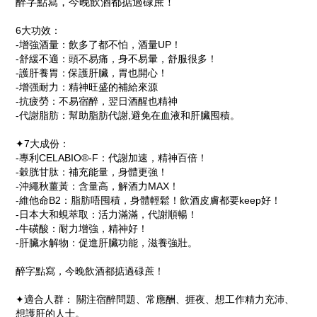
醉字點寫，今晚飲酒都掂過碌蔗！
6大功效：
-增強酒量：飲多了都不怕，酒量UP！
-舒緩不適：頭不易痛，身不易暈，舒服很多！
-護肝養胃：保護肝臟，胃也開心！
-增强耐力：精神旺盛的補給來源
-抗疲勞：不易宿醉，翌日酒醒也精神
-代謝脂肪：幫助脂肪代謝,避免在血液和肝臟囤積。
✦7大成份：
-專利CELABIO®-F：代謝加速，精神百倍！
-穀胱甘肽：補充能量，身體更強！
-沖繩秋薑黃：含量高，解酒力MAX！
-維他命B2：脂肪唔囤積，身體輕鬆！飲酒皮膚都要keep好！
-日本大和蜆萃取：活力滿滿，代謝順暢！
-牛磺酸：耐力增強，精神好！
-肝臟水解物：促進肝臟功能，滋養強壯。
醉字點寫，今晚飲酒都掂過碌蔗！
✦適合人群： 關注宿醉問題、常應酬、捱夜、想工作精力充沛、
想護肝的人士。