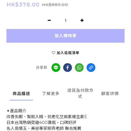
HK$378.00
HK$889.00
加入購物車
加入追蹤清單
分享到
送貨及付款方
商品描述
了解更多
顧客評價
式
✦產品簡介
改善失眠、幫助入睡、抗老化芝麻素維生素E
日本台灣熱銷突破400萬瓶，口碑好評
名人翁倩玉、美容專家柳燕老師 聯合推薦