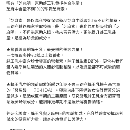
稀有「芝麻明」幫助蜂王乳發揮神奇能量！
芝麻中含量不到1%的珍貴芝麻素。
「芝麻素」是以高科技從保健聖品芝麻中萃取出1%不到的精華，
三得利透過獨家萃取技術，將「芝麻素」進化為更好吸收的「芝
麻明」，不但能幫助入睡、帶來青春活力，更能提升蜂王乳能
量，是極為珍貴的成分。
★營養珍貴的蜂王乳，最天然的美容力量！
一次攝取多達40種以上營養素。
蜂王乳中富含珍貴豐富的營養素。除了維生素B群外，更含有我們
體內幾乎無法製造的人體必需胺基酸，以及微量卻不可或缺的礦
物質等。
★蜂王乳中的類荷爾蒙減緩更年期不適三得利蜂王乳擁有高含量
的「癸烯酸」（10-HDA）。卵巢功能下降導致女性荷爾蒙分泌
量減少，是造成更年期的主要原因。研究發現蜂王乳含有類荷爾
蒙及癸烯酸成分，能調節更年期不適及紓解憂鬱情緒。
經研究證實，蜂王乳與芝麻明E的相輔相成，充分並確實發揮兩者
帶來的健康新力量，讓身心煥發光芒與活力。