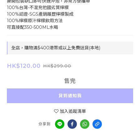
撕開包裝缺口即可快速沖泡，非常方便攜帶
100%台灣-不混充他國劣質檸檬
100%認證-SGS產銷履歷檸檬製成
100%檸檬原汁檸檬飲用方法
可直接配350-500ML水喝
全店，購物滿$400港幣或以上免費送貨(本地)
HK$120.00
HK$299.00
售完
貨到通知我
加入追蹤清單
分享到