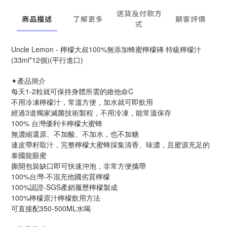
送貨及付款方
商品描述
了解更多
顧客評價
式
Uncle Lemon - 檸檬大叔100%無添加蜂蜜檸檬磚 特級檸檬汁
(33ml*12個)(平行進口)
✦產品簡介
每天1-2粒就可保持身體所需的維他命C
不用冷凍檸檬汁，常溫方便，加水就可即飲用
經過3道獨家滅菌技術製程，不用冷凍，能常溫保存
100% 台灣優利卡檸檬大蜜蜂
無濃縮還原、不加酸、不加水，也不加糖
連皮帶籽取汁，完整檸檬大蜜蜂採集清香、味濃，且蜜源充足的
泰國龍眼蜜
撕開包裝缺口即可快速沖泡，非常方便攜帶
100%台灣-不混充他國劣質檸檬
100%認證-SGS產銷履歷檸檬製成
100%檸檬原汁檸檬飲用方法
可直接配350-500ML水喝