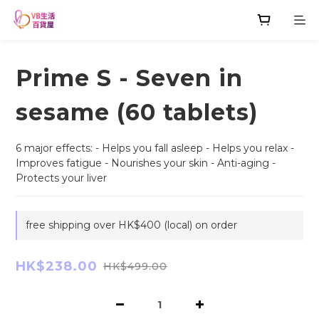
Prime S - Seven in
sesame (60 tablets)
6 major effects: - Helps you fall asleep - Helps you relax - 
Improves fatigue - Nourishes your skin - Anti-aging - 
Protects your liver
free shipping over HK$400 (local) on order
HK$238.00
HK$499.00