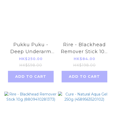
Pukku Puku -
Rire - Blackhead
Deep Underarm
Remover Stick 10g
Cleansing Form
x2 (8809410281373)
HK$250.00
HK$84.00
(4562226251643)
HK$598.00
HK$198.00
【x2】
ADD TO CART
ADD TO CART