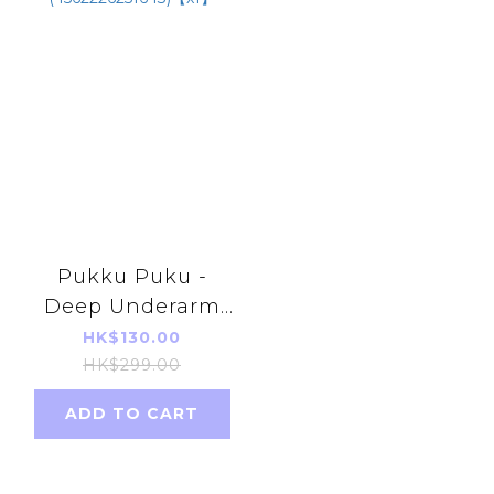
Pukku Puku -
Deep Underarm
Cleansing Form
HK$130.00
(4562226251643)
HK$299.00
【x1】
ADD TO CART