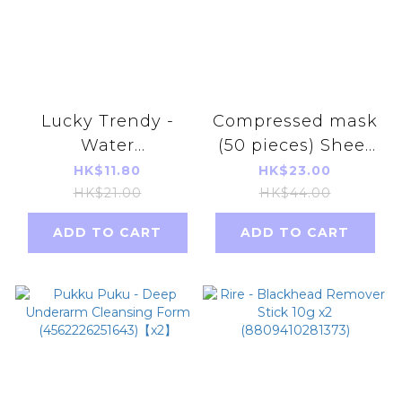
Lucky Trendy -
Compressed mask
Water
(50 pieces) Sheet
Moisturizing Foot
mask paper silk
HK$11.80
HK$23.00
Mask 18ml (Red)(1
craft soft and easy
HK$21.00
HK$44.00
Pair)(Parallel
to penetrate
ADD TO CART
ADD TO CART
Imports Product)