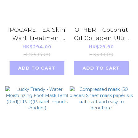
IPOCARE - EX Skin
OTHER - Coconut
Wart Treatment
Oil Collagen Ultra
Gel 25g X 3pcs
Firming Neck Line
HK$294.00
HK$29.90
Smoothing Cream
HK$594.00
HK$99.00
50ml
ADD TO CART
ADD TO CART