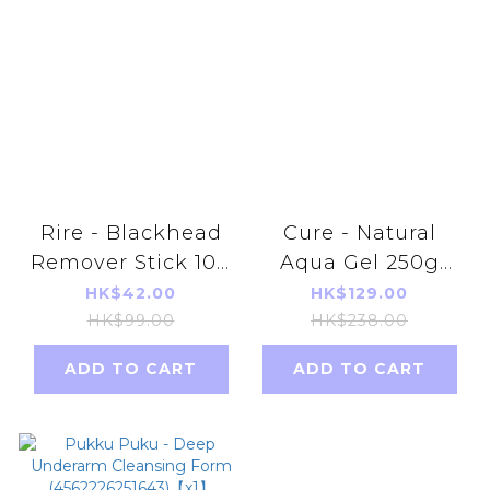
Rire - Blackhead
Cure - Natural
Remover Stick 10g
Aqua Gel 250g
(8809410281373)
(4589563520102)
HK$42.00
HK$129.00
HK$99.00
HK$238.00
ADD TO CART
ADD TO CART