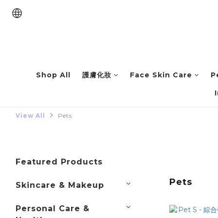
Shop All
護膚化妝
Face Skin Care
P
View All
Pets
Featured Products
Pets
Skincare & Makeup
Personal Care &