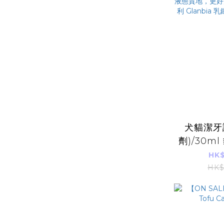
犬貓潔牙
劑)/30m
口腔除味 除臭
HK$
牙齦護理
HK$
長噴頭＋
好深入牙縫
Glanbi
本