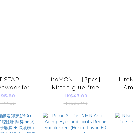
 STAR - L-
LitoMON - 【3pcs】
Lito
Powder for
Kitten glue-free
Am
g Parallel
baby cans Gugu
Cats
95.80
HK$47.80
 Products
chicken staple food
Pa
199.00
HK$89.00
cans 82g