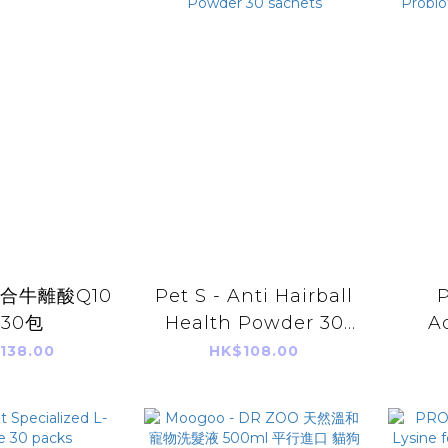
 綜合牛離酸Q10
Pet S - Anti Hairball
P
 30包
Health Powder 30
A
sachets
Pro
138.00
HK$108.00
flav