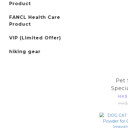
Product
FANCL Health Care
Product
VIP (Limited Offer)
hiking gear
Pet 
Speci
Arginin
HK$
HK$