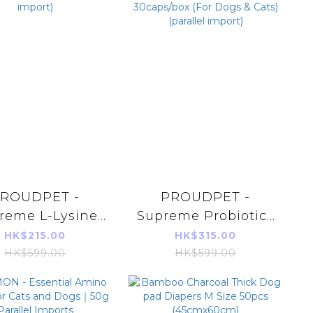
ROUDPET -
PROUDPET -
reme L-Lysine
Supreme Probiotics
r Cats 60caps
Skin Formula
HK$215.00
HK$315.00
rallel import)
30caps/box (For
HK$599.00
HK$599.00
Dogs & Cats)
(parallel import)