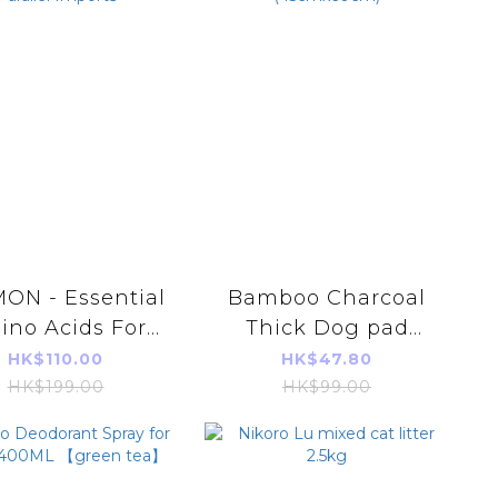
MON - Essential
Bamboo Charcoal
ino Acids For
Thick Dog pad
 and Dogs｜50g
Diapers M Size
HK$110.00
HK$47.80
rallel Imports
50pcs (45cmx60cm)
HK$199.00
HK$99.00