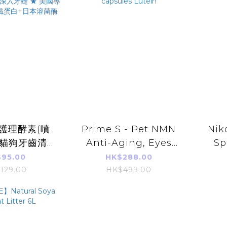
護理酵素(噴
Prime S - Pet NMN
Nik
l 貓狗牙齒清潔
Anti-Aging, Eyes
Sp
 ★ 犬貓
and Joints Repair
40
95.00
HK$288.00
型潔牙酵素 ★
Supplement(Bonito
129.00
HK$499.00
液態質地，更
flavor) 60 capsules
 ★ 美國專利
Lutein
a 乳鐵蛋白+日
溶菌酶