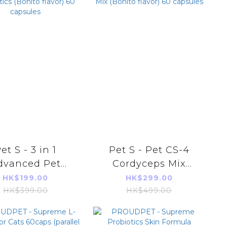
et S - 3 in 1
Pet S - Pet CS-4
dvanced Pet
Cordyceps Mix
biotics (Bonito
(Bonito flavor) 60
HK$199.00
HK$299.00
or) 60 capsules
capsules
HK$399.00
HK$499.00