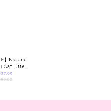
E】Natural
u Cat Litter
6L
37.00
99.00