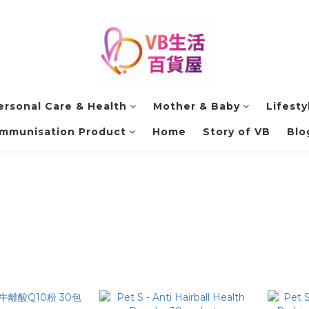
ersonal Care & Health
Mother & Baby
Lifesty
Immunisation Product
Home
Story of VB
Blo