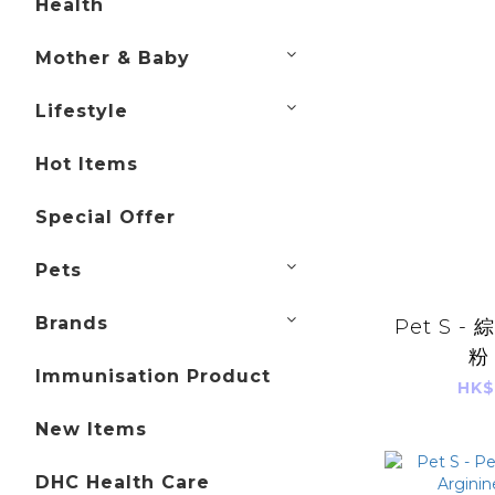
Health
Mother & Baby
Lifestyle
Hot Items
Special Offer
Pets
Brands
Pet S -
粉
Immunisation Product
HK$
New Items
DHC Health Care