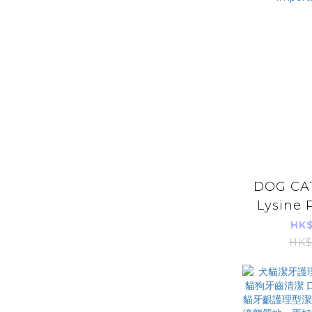
DOG CAT
Lysine 
Cats 50
HK$
Imports
HK$