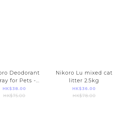
oro Deodorant
Nikoro Lu mixed cat
ray for Pets -
litter 2.5kg
0ML 【green
HK$38.00
HK$36.00
tea】
HK$75.00
HK$78.00