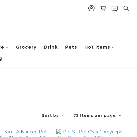
le
Grocery
Drink
Pets
Hot Items
g
Sort by
72 Items per page