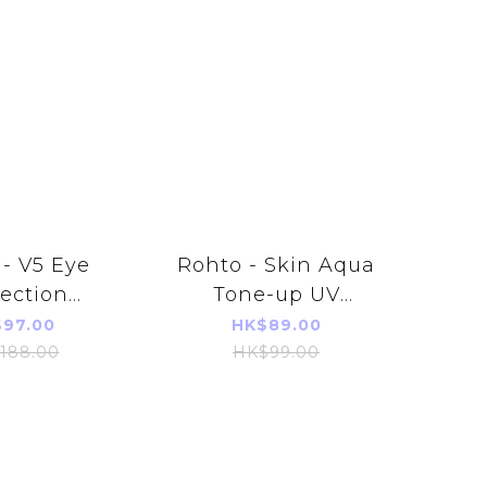
- V5 Eye
Rohto - Skin Aqua
ection
Tone-up UV
ement 30
Essence SPF50+
97.00
HK$89.00
 (30 Days)
PA++++ 80g
188.00
HK$99.00
(lavender color)