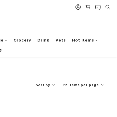
le
Grocery
Drink
Pets
Hot Items
g
Sort by
72 Items per page