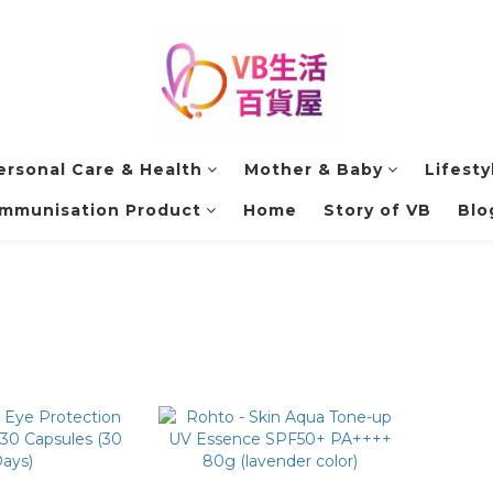
ersonal Care & Health
Mother & Baby
Lifesty
Immunisation Product
Home
Story of VB
Blo