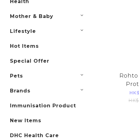
Health
Mother & Baby
Lifestyle
Hot Items
Special Offer
Rohto 
Pets
Prot
Brands
Suppl
HK$
Capsules
HK$
Immunisation Product
New Items
DHC Health Care