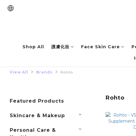
Shop All
護膚化妝
Face Skin Care
P
View All
Brands
Rohto
Rohto
Featured Products
Skincare & Makeup
Personal Care &