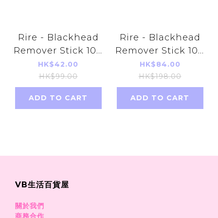
Rire - Blackhead
Rire - Blackhead
Remover Stick 10g
Remover Stick 10g
(8809410281373)
x2 (8809410281373)
HK$42.00
HK$84.00
HK$99.00
HK$198.00
ADD TO CART
ADD TO CART
VB生活百貨屋
關於我們
商務合作