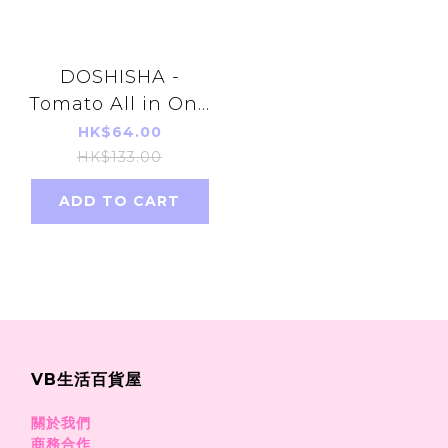
DOSHISHA -
Tomato All in One
Gel Cream 175g
HK$64.00
(red)(Parallel
HK$133.00
Imports Product)
ADD TO CART
VB生活百貨屋
關於我們
商務合作