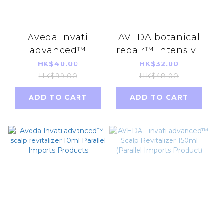
Aveda invati
AVEDA botanical
advanced™
repair™ intensive
thickening foam
strengthening
HK$40.00
HK$32.00
Parallel Imports
masque 10ML rich
HK$99.00
HK$48.00
Parallel Imports
ADD TO CART
ADD TO CART
Products