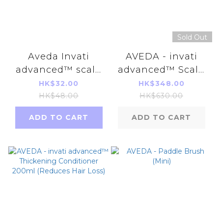
Sold Out
Aveda Invati
AVEDA - invati
advanced™ scalp
advanced™ Scalp
revitalizer 10ml
Revitalizer 150ml
HK$32.00
HK$348.00
Parallel Imports
(Parallel Imports
HK$48.00
HK$630.00
Products
Product)
ADD TO CART
ADD TO CART