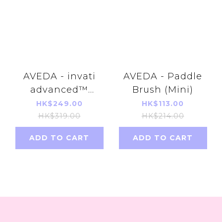
AVEDA - invati
AVEDA - Paddle
advanced™
Brush (Mini)
Thickening
HK$249.00
HK$113.00
Conditioner 200ml
HK$319.00
HK$214.00
(Reduces Hair
ADD TO CART
ADD TO CART
Loss)