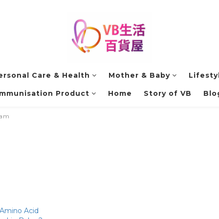
ersonal Care & Health
Mother & Baby
Lifesty
Immunisation Product
Home
Story of VB
Blo
lam