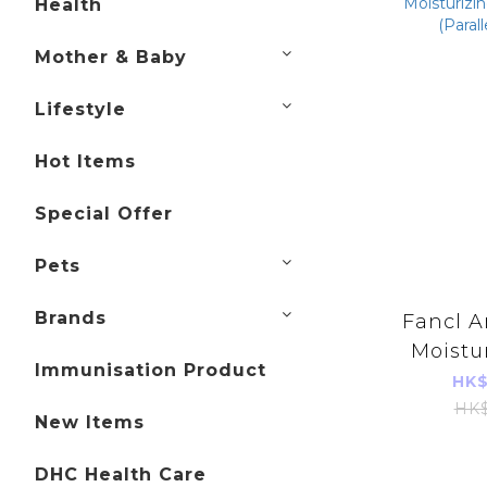
Health
Mother & Baby
Lifestyle
Hot Items
Special Offer
Pets
Brands
Fancl A
Moistur
Immunisation Product
Balm 2g
HK$
Im
HK$
New Items
DHC Health Care