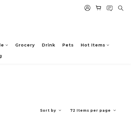
le
Grocery
Drink
Pets
Hot Items
g
Sort by
72 Items per page