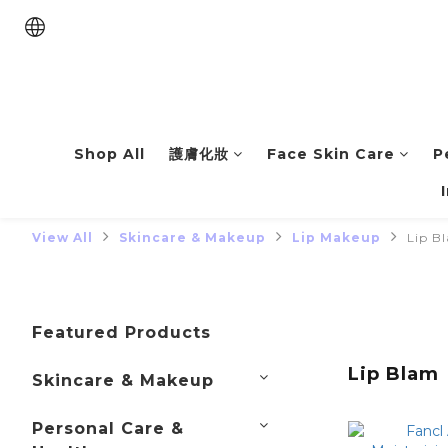
Shop All
護膚化妝
Face Skin Care
P
View All
Skincare & Makeup
Lip Makeup
Lip B
Featured Products
Lip Blam
Skincare & Makeup
Personal Care &