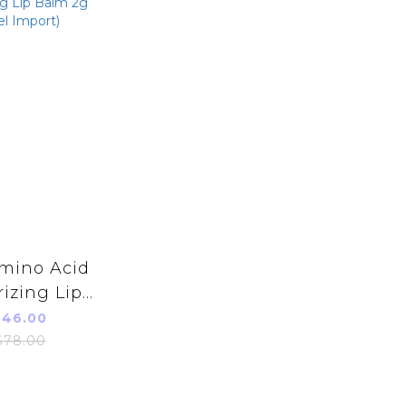
mino Acid
izing Lip
 (Parallel
46.00
port)
78.00