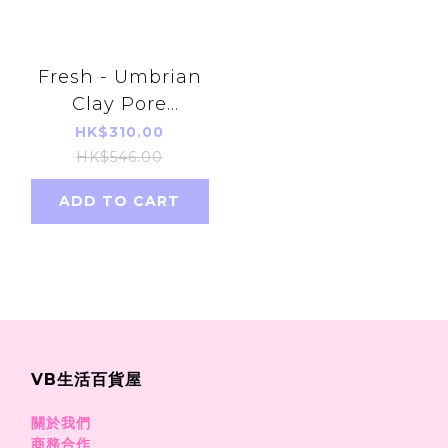
Fresh - Umbrian
Clay Pore
Purifying Face
HK$310.00
Mask 100ml
HK$546.00
ADD TO CART
VB生活百貨屋
關於我們
商務合作