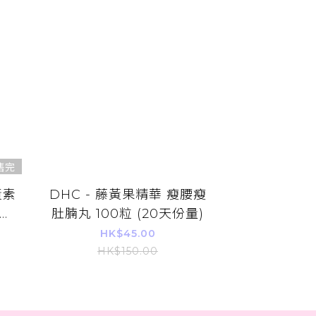
售完
黃素
DHC - 藤黃果精華 瘦腰瘦
平行
肚腩丸 100粒 (20天份量)
HK$45.00
HK$150.00