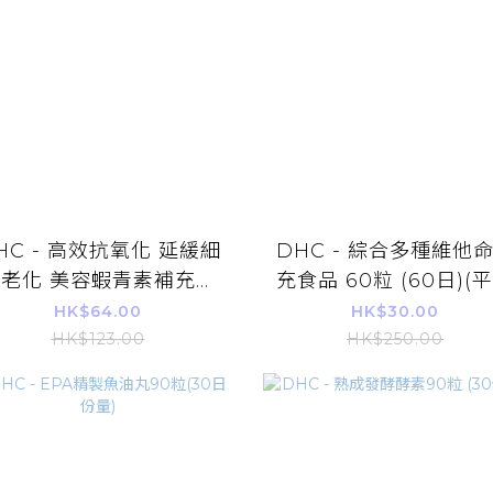
HC - 高效抗氧化 延緩細
DHC - 綜合多種維他
老化 美容蝦青素補充品
充食品 60粒 (60日)(
20粒 (20日)
進口)
HK$64.00
HK$30.00
HK$123.00
HK$250.00