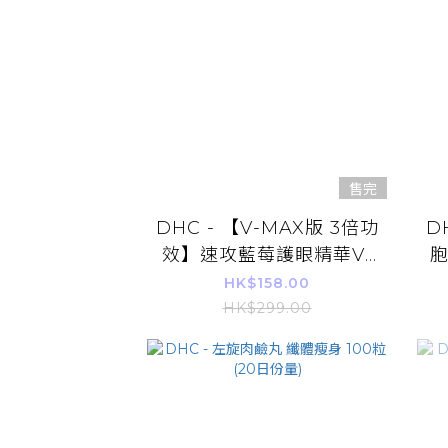
售完
DHC - 【V-MAX版 3倍功
D
效】速攻藍莓護眼精華V-
胞
MAX 30日份量 平行進口
HK$158.00
HK$299.00