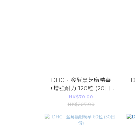
DHC - 發酵黑芝麻精華
D
+增強耐力 120粒 (20日)
(平行進口)
HK$70.00
HK$207.00