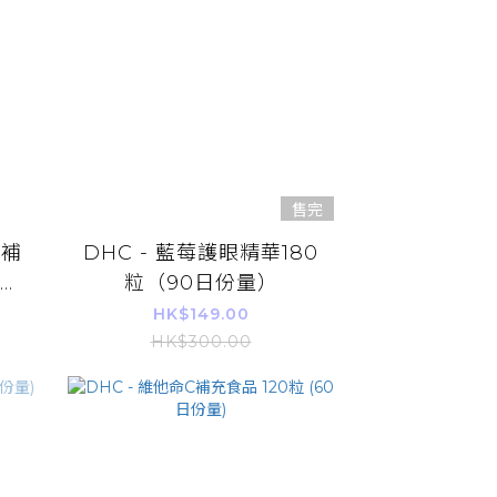
售完
命補
DHC - 藍莓護眼精華180
平行
粒（90日份量）
HK$149.00
HK$300.00