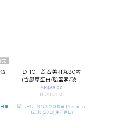
售完
原蛋
DHC - 綜合美肌丸80粒
份
(含膠原蛋白/胎盤素/玻尿
酸)(20日份量)
HK$65.00
HK$148.50