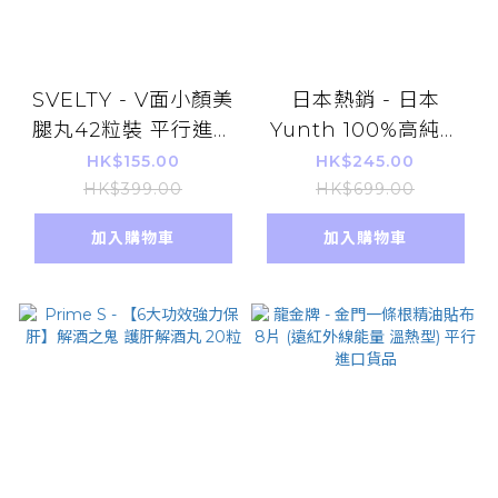
SVELTY - V面小顏美
日本熱銷 - 日本
腿丸42粒裝 平行進口
Yunth 100%高純度
減肥瘦臉 纖體 瘦腿 排
生維他命C 美白精華
HK$155.00
HK$245.00
水去濕 祛水腫
導入美容液（1ml
HK$399.00
HK$699.00
x28) [平行進口]
加入購物車
加入購物車