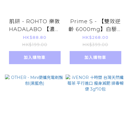
肌研 - ROHTO 樂敦
Prime S - 【雙效逆
HADALABO 【濃】
齡 6000mg】白藜蘆
肌研極潤五效合一高機
醇美肌膠原蛋白飲料
HK$88.80
HK$268.00
能多效美白凝露 100g
(30ml X 10) 日本美
HK$199.00
HK$399.00
[平行進口]
白嫩膚口服液
加入購物車
加入購物車