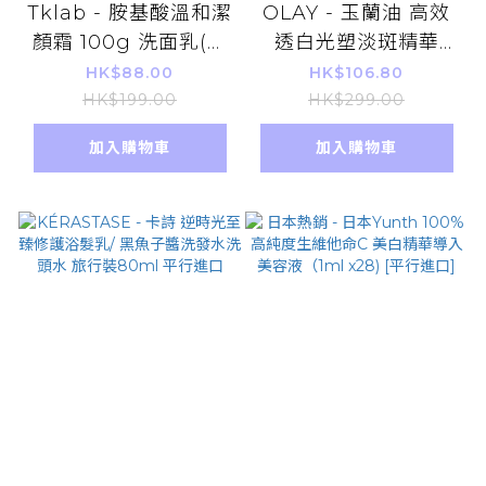
Tklab - 胺基酸溫和潔
OLAY - 玉蘭油 高效
顏霜 100g 洗面乳(平
透白光塑淡斑精華
行進口)
30ml 新包裝 [平行進
HK$88.00
HK$106.80
口]
HK$199.00
HK$299.00
加入購物車
加入購物車