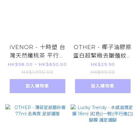
iVENOR - 十時塑 台
OTHER - 椰子油膠原
灣天然纖桃茶 平行進
蛋白超緊緻去皺颈紋撫
口 瘦身減肥 排毒暢便
平霜 50ml
HK$98.00 ~ HK$850.00
HK$29.90
3g*10包
HK$1,990.00
HK$99.00
加入購物車
加入購物車