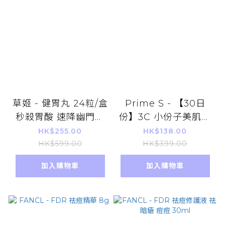
草姬 - 健胃丸 24粒/盒
Prime S - 【30日
秒殺胃酸 速降幽門菌
份】3C 小份子美肌膠
促進益菌生長 成份天
原蛋白丸 三勝肽 神經
HK$255.00
HK$138.00
然無添加，無西藥成
酰胺 逆齡抗糖嫩膚
HK$599.00
HK$399.00
份，絶無副作用【香港
180粒
加入購物車
加入購物車
行貨】