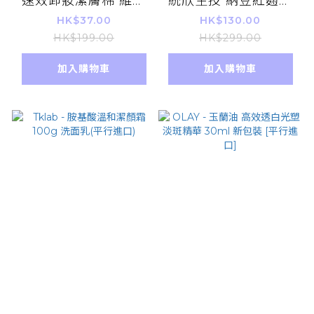
速效卸妝潔膚棉 維他
統欣生技 納豆紅麴膠
命C美白抗氧化 46片
囊 60粒(平行進口)
HK$37.00
HK$130.00
深層卸妝潔膚紙
HK$199.00
HK$299.00
加入購物車
加入購物車