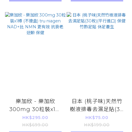
樂加欣 - 樂加欣
日本 (桃子味)天然竹
300mg 30粒裝x1樽
樹液排毒去濕足貼(30
(不連盒) tru niagen
枚)(平行進口) 保健竹
HK$295.00
HK$75.00
NAD+比 NMN 更有
酢足貼 休足養生
HK$699.00
HK$199.00