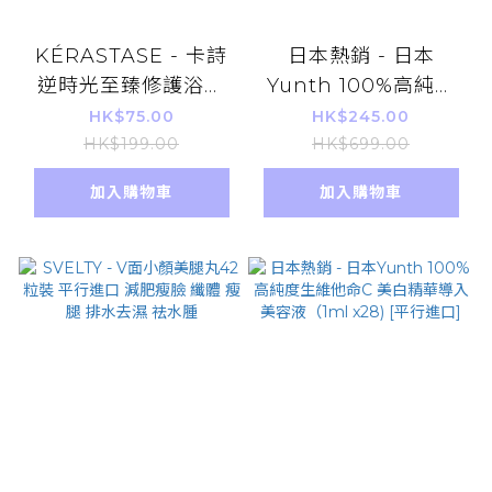
KÉRASTASE - 卡詩
日本熱銷 - 日本
逆時光至臻修護浴髮
Yunth 100%高純度
乳/ 黑魚子醬洗發水洗
生維他命C 美白精華
HK$75.00
HK$245.00
頭水 旅行裝80ml 平
導入美容液（1ml
HK$199.00
HK$699.00
行進口
x28) [平行進口]
加入購物車
加入購物車