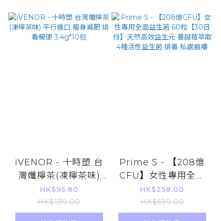
iVENOR - 十時塑 台
Prime S - 【208億
灣孅檸茶(凍檸茶味)
CFU】女性專用全面
平行進口 瘦身減肥 排
益生菌 60粒【30日
HK$95.80
HK$258.00
毒暢便 3.4g*10包
份】天然高效益生元
HK$199.00
HK$599.00
蔓越莓萃取 4種活性益