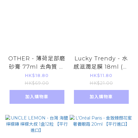
OTHER - 薄荷足部磨
Lucky Trendy - 水
砂膏 77ml 去角質 足
感滋潤足膜 18ml (紅
部護理
色)(一對)(平行進口)
HK$18.80
HK$11.80
腳膜 護足護腳
HK$69.00
HK$21.00
加入購物車
加入購物車