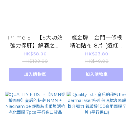
Prime S - 【6大功效
龍金牌 - 金門一條根
強力保肝】解酒之鬼
精油貼布 8片 (遠紅外
護肝解酒丸 20粒
線能量 溫熱型) 平行進
HK$58.00
HK$23.80
口貨品
HK$199.00
HK$49.00
加入購物車
加入購物車