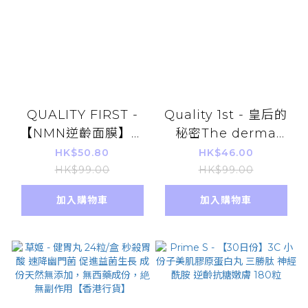
QUALITY FIRST -
Quality 1st - 皇后的
【NMN逆齡面膜】皇
秘密The derma
后的秘密 NMN +
laser系列 保濕抗衰緊
HK$50.80
HK$46.00
Niacinamide 煙酰胺
膚提升彈力 視黃醇
HK$99.00
HK$99.00
多重煥活抗老化面膜
100夜用面膜 7片 (平
加入購物車
加入購物車
7pcs 平行進口貨品
行進口)