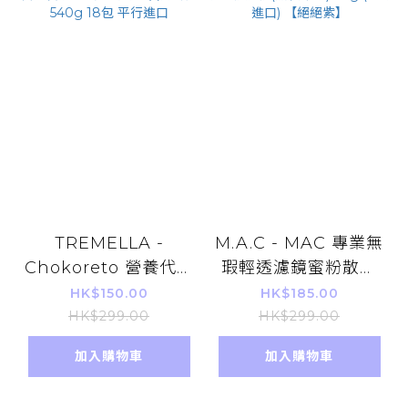
TREMELLA -
M.A.C - MAC 專業無
Chokoreto 營養代餐
瑕輕透濾鏡蜜粉散粉
奶昔（比利時朱古力
(薰衣草紫) 6.5g (平行
HK$150.00
HK$185.00
味）540g 18包 平行
進口) 【絕絕紫】
HK$299.00
HK$299.00
進口
加入購物車
加入購物車