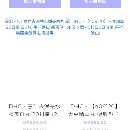
加入購物車
加入購物車
生菌 排毒 私處痕癢
DHC - 薏仁去濕祛水
DHC - 【406120】
腫美白丸 20日量 (20
大豆精華丸 吸收型 40
粒) 平行進口 新舊包裝
粒(20日份量)(平行進
HK$24.00
HK$65.00
HK$98.00
HK$207.00