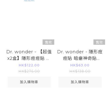
售完
售完
Dr. wonder - 【超值
Dr. wonder - 隱形痘
x2盒】隱形痘痘貼 暗
痘貼 暗瘡神奇貼
瘡神奇貼 (3.0Ver) 加
(3.0Ver) 加強版 60片
HK$122.00
HK$63.00
強版 (60片)(粉紅色)
(粉紅色)(920573)(原
HK$276.00
HK$138.00
(920573) (原裝行貨)
裝行貨) 祛痘 遮瑕 痘
加入購物車
加入購物車
祛痘 粉刺 抗菌 去紅
痘肌
痘痘肌