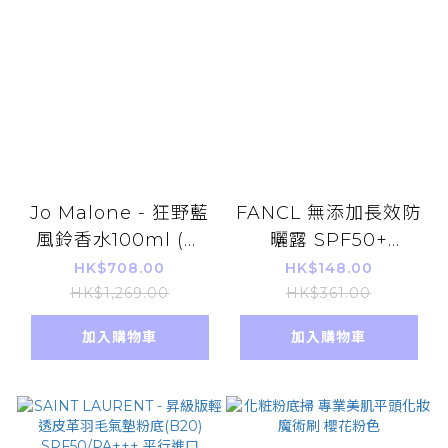
Jo Malone - 狂野藍
FANCL 無添加長效防
風鈴香水100ml (連
曬露 SPF50+
盒) [平行進口] 情人節
PA++++ 60ml 平行
HK$708.00
HK$148.00
生日禮物
進口
HK$1,269.00
HK$361.00
加入購物車
加入購物車