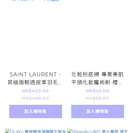
SAINT LAURENT -
化粧粉底掃 專業美肌
昇級版輕透皮革羽毛氣
平頭化妝魔術刷 櫻花
墊粉底(B20)
粉色
HK$420.00
HK$25.00
SPF50/PA+++ 平行
HK$488.00
HK$58.00
進口
加入購物車
加入購物車