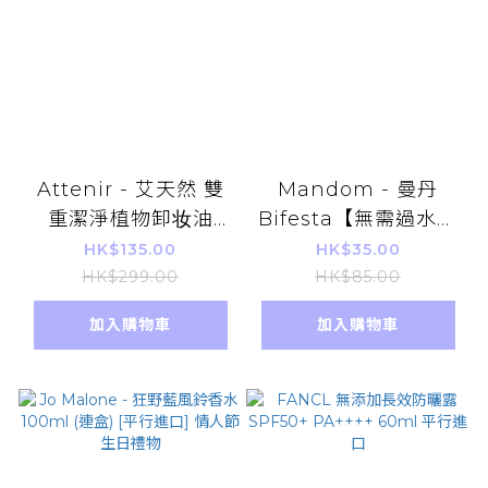
Attenir - 艾天然 雙
Mandom - 曼丹
重潔淨植物卸妆油
Bifesta【無需過水潔
175ml [平行進口] 溫
面】毛孔淨緻深層卸妝
HK$135.00
HK$35.00
和卸净彩妝 眼唇可用
紙 (防水妝適用) 平行
HK$299.00
HK$85.00
進口貨品 卸粧棉紙
加入購物車
加入購物車