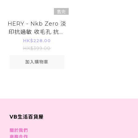
售完
HERY - Nkb Zero 淡
印抗過敏 收毛孔 抗痘
修護美容精華 29ml
HK$228.00
HK$399.00
加入購物車
VB生活百貨屋
關於我們
商務合作