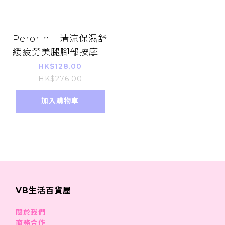
Perorin - 清涼保濕舒
緩疲勞美腿腳部按摩凝
膠60g （迷迭香&檸
HK$128.00
檬香茅味）
HK$276.00
加入購物車
VB生活百貨屋
關於我們
商務合作