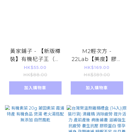
黃家鋪子 - 【新版樽
M2輕次方 -
裝】有機杞子王（即
22Lab【美度】膠原
食）150g
蛋白 超能膠原飲 (8
HK$55.00
HK$169.00
入/盒) - 平行進口貨品
HK$88.00
HK$389.00
加入購物車
加入購物車