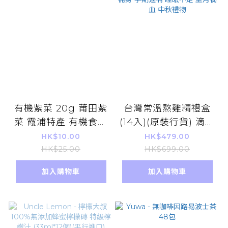
有機紫菜 20g 莆田紫
台灣常溫熬雞精禮盒
菜 霞浦特產 有機食品
(14入)(原裝行貨) 滴雞
煲湯 老火湯搭配 無添
精 消除疲勞 提升活力
HK$10.00
HK$479.00
加 自然風乾
產前產後 病後補養 滋
HK$25.00
HK$699.00
補強生 抗疲勞 養生抗
加入購物車
加入購物車
壓 膠原蛋白 懷孕補身
孕期進補 睡眠不足 坐
月養血 中秋禮物