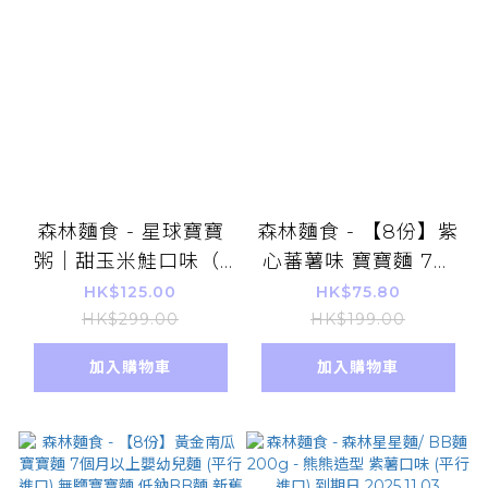
森林麵食 - 星球寶寶
森林麵食 - 【8份】紫
粥｜甜玉米鮭口味（1
心蕃薯味 寶寶麵 7個
盒4包入/(150g×4）×1
月以上嬰幼兒麵 (平行
HK$125.00
HK$75.80
盒(平行進口)
進口) 無鹽寶寶麵 低鈉
HK$299.00
HK$199.00
BB麵 新舊包裝隨機發
加入購物車
加入購物車
貨