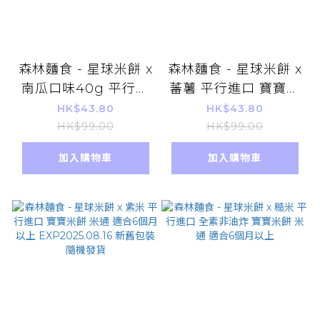
森林麵食 - 星球米餅 x
森林麵食 - 星球米餅 x
南瓜口味40g 平行進
蕃薯 平行進口 寶寶米
口 寶寶米餅 米通 適合
餅 米通 適合6個月以
HK$43.80
HK$43.80
6個月以上
上 exp2025.08.16 新
HK$99.00
HK$99.00
EXP2025.08.18 新舊
舊包裝隨機發貨
加入購物車
加入購物車
包裝隨機發貨