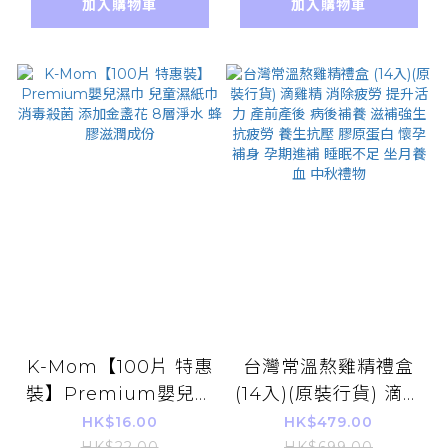
加入購物車
加入購物車
袋(平行進口)
K-Mom【100片 特惠
台灣常溫熬雞精禮盒
裝】Premium嬰兒濕
(14入)(原裝行貨) 滴雞
巾 兒童濕紙巾 消毒殺
精 消除疲勞 提升活力
HK$16.00
HK$479.00
HK$22.00
HK$699.00