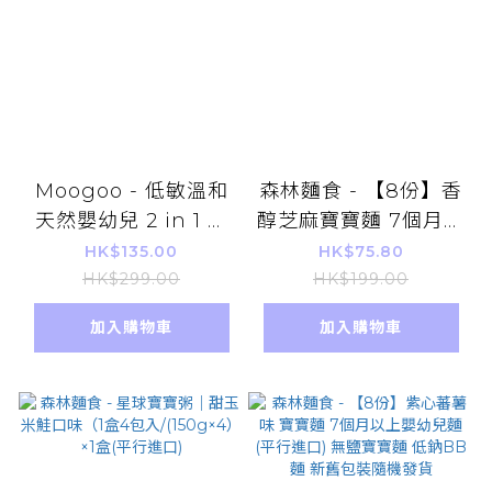
Moogoo - 低敏溫和
森林麵食 - 【8份】香
天然嬰幼兒 2 in 1 泡
醇芝麻寶寶麵 7個月以
泡沐浴露 平行進口
上嬰幼兒麵 (平行進
HK$135.00
HK$75.80
口) 無鹽寶寶麵 低鈉
HK$299.00
HK$199.00
BB麵 新舊包裝隨機發
加入購物車
加入購物車
貨