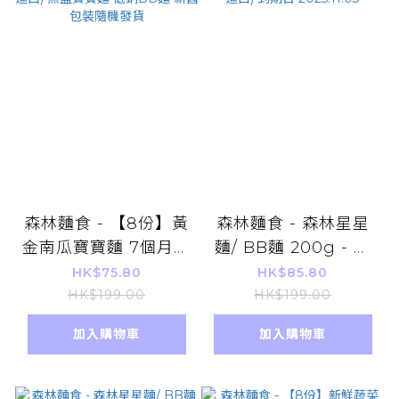
森林麵食 - 【8份】黃
森林麵食 - 森林星星
金南瓜寶寶麵 7個月以
麵/ BB麵 200g - 熊
上嬰幼兒麵 (平行進
熊造型 紫薯口味 (平行
HK$75.80
HK$85.80
口) 無鹽寶寶麵 低鈉
進口) 到期日
HK$199.00
HK$199.00
BB麵 新舊包裝隨機發
2025.11.03
加入購物車
加入購物車
貨