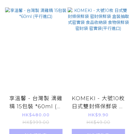
享溫馨 - 台灣製 滴雞
KOMEKI - 大號10枚
精 15包裝 *60ml (平
日式雙封條保鮮袋 密
行進口)
封保鮮袋 盒裝抽取式
HK$480.00
HK$9.90
密實袋 食品收納袋 食
HK$999.00
HK$49.00
物保鮮袋 密封袋 密實