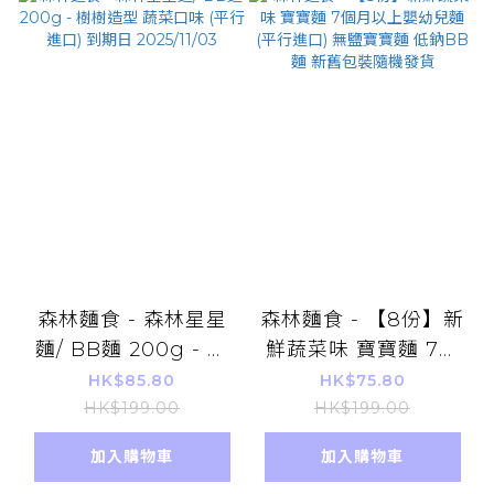
森林麵食 - 森林星星
森林麵食 - 【8份】新
麵/ BB麵 200g - 樹
鮮蔬菜味 寶寶麵 7個
樹造型 蔬菜口味 (平行
月以上嬰幼兒麵 (平行
HK$85.80
HK$75.80
進口) 到期日
進口) 無鹽寶寶麵 低鈉
HK$199.00
HK$199.00
2025/11/03
BB麵 新舊包裝隨機發
加入購物車
加入購物車
貨