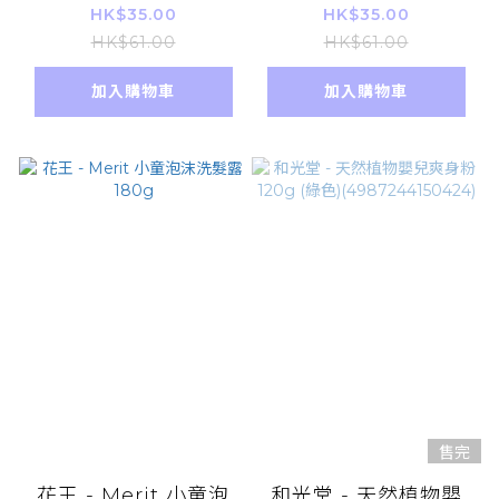
鉸剪 寶寶兒童食品料
剪 寶寶兒童食品料理
HK$35.00
HK$35.00
理剪 小朋友早午晚餐
剪 小朋友早午晚餐麵
HK$61.00
HK$61.00
麵條剪刀 不生鏽剪刀
條剪刀 不生鏽剪刀 厭
加入購物車
加入購物車
厭食解決 剪碎更好吸
食解決 剪碎更好吸收
收
售完
花王 - Merit 小童泡
和光堂 - 天然植物嬰