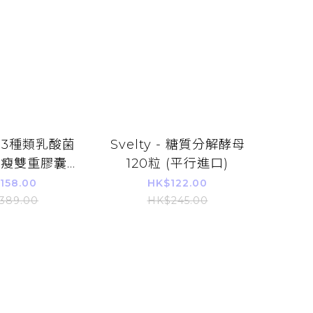
- 33種類乳酸菌
Svelty - 糖質分解酵母
重瘦雙重膠囊
120粒 (平行進口)
Super 30粒
158.00
HK$122.00
30日)
389.00
HK$245.00