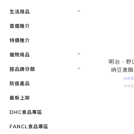
生活用品
首選推介
特價推介
寵物用品
明治 - 
按品牌分類
納豆激酶 
4000fu 
HK$
防疫產品
~
HK$
最新上架
DHC食品專區
FANCL食品專區