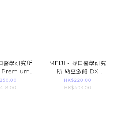
野口醫學研究所
MEIJI - 野口醫學研究
Premium
所 納豆激酶 DX
120粒 (30日
3000fu 90粒 (30日)
250.00
HK$220.00
60日)
(平行進口)
418.00
HK$403.00