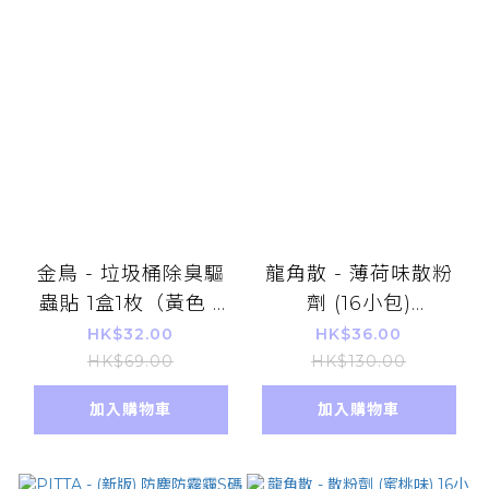
金鳥 - 垃圾桶除臭驅
龍角散 - 薄荷味散粉
蟲貼 1盒1枚（黃色 -
劑 (16小包)
柑橘味）
(210535/215103)
HK$32.00
HK$36.00
HK$69.00
HK$130.00
加入購物車
加入購物車