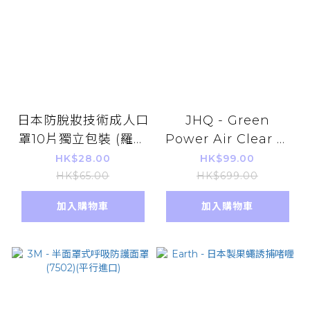
日本防脫妝技術成人口
JHQ - Green
罩10片獨立包裝 (羅勒
Power Air Clear 便
綠 x 青檸灰)
攜式空氣淨化器
HK$28.00
HK$99.00
(PM2.5對應)(平行進
HK$65.00
HK$699.00
口)
加入購物車
加入購物車