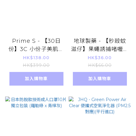
Prime S - 【30日
地球製藥 - 【秒殺蚊
份】3C 小份子美肌膠
滋仔】果蠅誘捕啫喱香
原蛋白丸 三勝肽 神經
薰 專門誘捕蚊滋、烏
HK$138.00
HK$36.00
酰胺 逆齡抗糖嫩膚
蠅等細小昆蟲 天然人
HK$399.00
HK$66.00
180粒
寵無害（平行進口貨
加入購物車
加入購物車
品）防蟲驅蚊除蟲 清
潔消滅小果蠅 廚房餐
檯必備