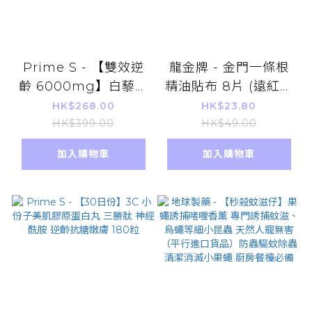
Prime S - 【雙效逆
龍金牌 - 金門一條根
齡 6000mg】白藜蘆
精油貼布 8片 (遠紅外
醇美肌膠原蛋白飲料
線能量 溫熱型) 平行進
HK$268.00
HK$23.80
(30ml X 10) 日本美
口貨品
HK$399.00
HK$49.00
白嫩膚口服液
加入購物車
加入購物車