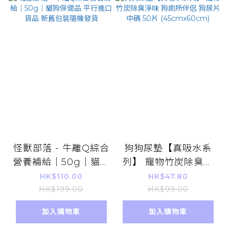
怪獸部落 - 牛離Q綜合
狗狗尿墊【真吸水系
營養補給｜50g｜貓狗
列】 寵物竹炭除臭淨
保健品 平行進口貨品
味 狗廁所伴侶 狗尿片
HK$110.00
HK$47.80
新舊包裝隨機發貨
中碼 50片
HK$199.00
HK$99.00
(45cmx60cm)
加入購物車
加入購物車