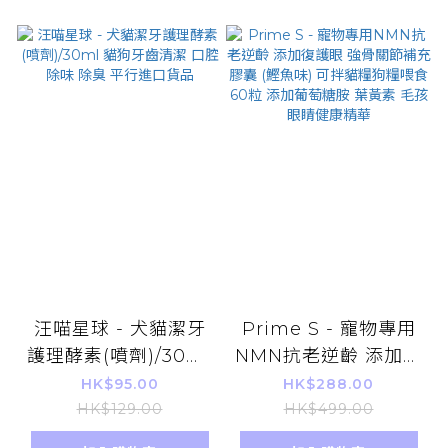
汪喵星球 - 犬貓潔牙
Prime S - 寵物專用
護理酵素(噴劑)/30ml
NMN抗老逆齡 添加復
貓狗牙齒清潔 口腔除
護眼 強骨關節補充膠
HK$95.00
HK$288.00
味 除臭 平行進口貨品
囊 (鰹魚味) 可拌貓糧
HK$129.00
HK$499.00
狗糧喂食 60粒 添加葡