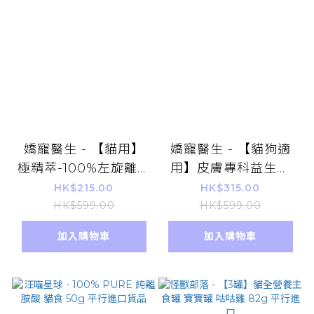
嬌寵醫生 - 【貓用】
嬌寵醫生 - 【貓狗適
極精萃-100%左旋離胺
用】皮膚專科益生菌
酸 60顆/盒 (黑酵母升
30顆/盒 (新舊包裝隨
HK$215.00
HK$315.00
級版)[1702](平行進口)
機)(平行進口)
HK$599.00
HK$599.00
寵物保健品 毛孩營養
加入購物車
加入購物車
健康補充