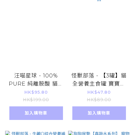
汪喵星球 - 100%
怪獸部落 - 【3罐】貓
PURE 純離胺酸 貓食
全營養主食罐 寶寶罐
50g 平行進口貨品
咕咕雞 82g 平行進口
HK$95.80
HK$47.80
HK$199.00
HK$89.00
加入購物車
加入購物車