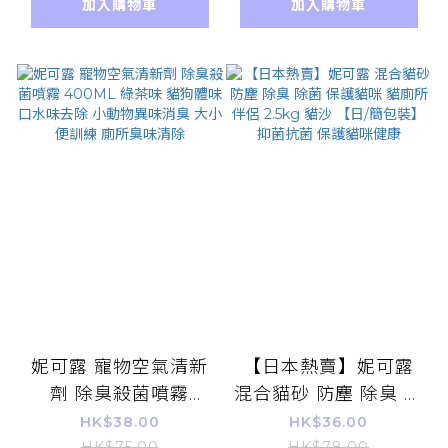
加入購物車
加入購物車
萄糖胺 葉黃素 毛孩眼
睛健康精華
妮可露 寵物空氣清新
【日本熱賣】妮可露
劑 除臭殺菌噴霧
混合貓砂 防塵 除臭 除
400ML 綠茶味 貓狗
菌 保護貓咪 貓廁所伴
HK$38.00
HK$36.00
HK$75.00
HK$78.00