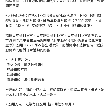
臨床實證：7日有效改善關節問題：提升靈活度、關節舒適、改善
關節不適
6大護骨成分：包括5-LOXIN®齒葉乳香萃取物、HAS-II透明質
酸誘導劑、馬蹄萃取物、鮭魚鼻軟骨萃取物（含蛋白聚醣）、薑
黃素、MSM（甲基硫酰基甲烷），共同作用於關節健康。
根據日本骨科協會、日本解剖骨科協會、日本骨科協會監督的日
本骨關節炎患者生活品質問卷《日本版膝骨關節炎患者功能評估
量表》,服用HAS-II可改善生活品質：舒緩關節不適和僵硬、減低
膝關節問題對日常活動的影響
✦4大主要功效：
-修復軟骨，激活軟骨再生
-舒緩關節不適
-延緩關節
-潤滑關節，減少骨骼磨損
✦適合人群：關節不適人士、運動愛好者、勞動工作者、長者、筋
骨及肌肉量不足人士、久坐一族等
✦服用方法：建議每日服用1粒，用溫水服用。