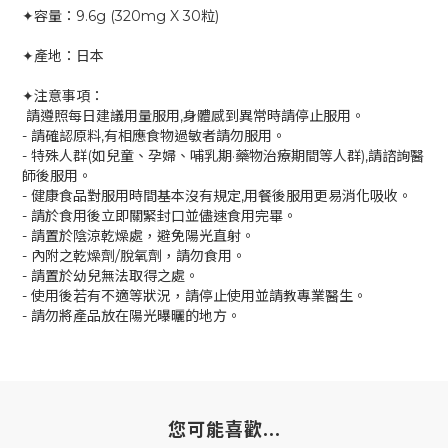
✦容量：9.6g (320mg X 30粒)
✦產地：日本
✦注意事項：
請遵照每日建議用量服用,身體感到異常時請停止服用。
- 請確認原料,有相應食物過敏者請勿服用。
- 特殊人群(如兒童、孕婦、哺乳期·藥物治療期間等人群),請諮詢醫
師後服用。
- 健康食品對服用時間基本沒有規定,用餐後服用更易消化吸收。
- 請於食用後立即關緊封口並儘速食用完畢。
- 請置於陰涼乾燥處，避免陽光直射。
- 內附之乾燥劑/脫氧劑，請勿食用。
- 請置於幼兒無法取得之處。
- 使用後若有不適等狀況，請停止使用並請教專業醫生。
- 請勿將產品放在陽光曝曬的地方。
您可能喜歡...