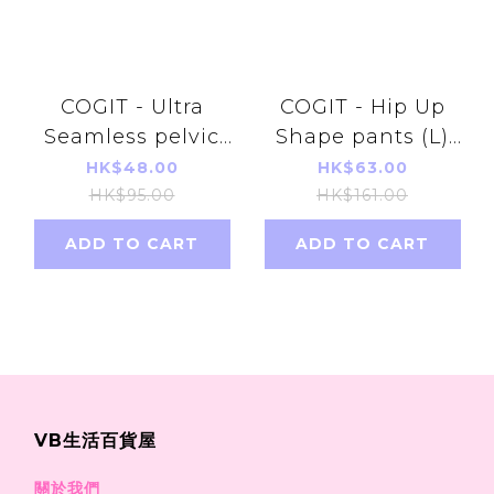
COGIT - Ultra
COGIT - Hip Up
Seamless pelvic
Shape pants (L)
pants (M-L)(Beige)
(Black)(Parallel
HK$48.00
HK$63.00
(Parallel Imports
Imports Product)
HK$95.00
HK$161.00
Product)
ADD TO CART
ADD TO CART
VB生活百貨屋
關於我們