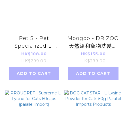
Pet S - Pet
Moogoo - DR ZOO
Specialized L-
天然溫和寵物洗髮液
Arginine 30 packs
500ml 平行進口 貓狗
HK$108.00
HK$135.00
適用
HK$299.00
HK$299.00
ADD TO CART
ADD TO CART