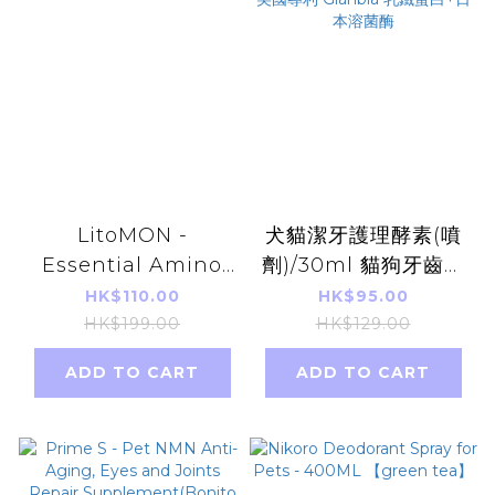
LitoMON -
犬貓潔牙護理酵素(噴
Essential Amino
劑)/30ml 貓狗牙齒清
Acids For Cats and
潔 口腔除味 除臭 ★
HK$110.00
HK$95.00
Dogs｜50g Parallel
犬貓牙齦護理型潔牙酵
HK$199.00
HK$129.00
Imports
素 ★ 長噴頭＋液態質
ADD TO CART
ADD TO CART
地，更好深入牙縫 ★
美國專利 Glanbia 乳
鐵蛋白+日本溶菌酶