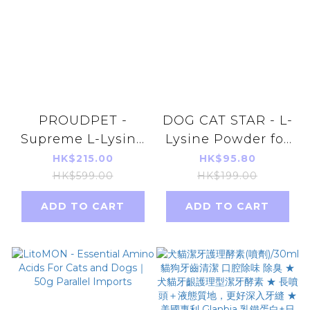
PROUDPET -
DOG CAT STAR - L-
Supreme L-Lysine
Lysine Powder for
for Cats 60caps
Cats 50g Parallel
HK$215.00
HK$95.80
(parallel import)
Imports Products
HK$599.00
HK$199.00
ADD TO CART
ADD TO CART