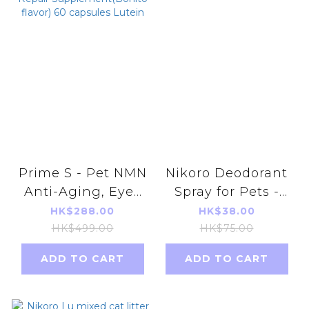
Prime S - Pet NMN
Nikoro Deodorant
Anti-Aging, Eyes
Spray for Pets -
and Joints Repair
400ML 【green
HK$288.00
HK$38.00
Supplement(Bonito
tea】
HK$499.00
HK$75.00
flavor) 60 capsules
ADD TO CART
ADD TO CART
Lutein