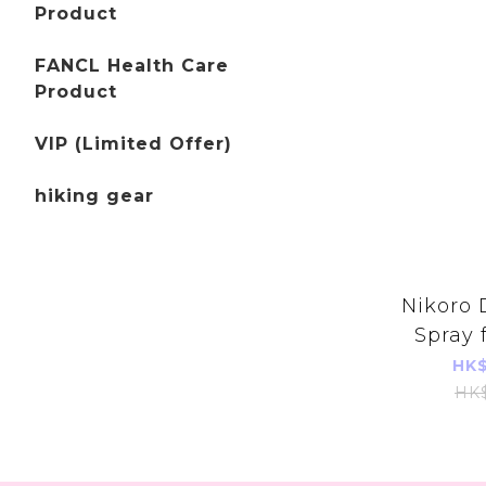
Product
FANCL Health Care
Product
VIP (Limited Offer)
hiking gear
Nikoro 
Spray 
400ML
HK$
t
HK