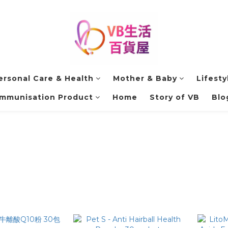
ersonal Care & Health
Mother & Baby
Lifesty
Immunisation Product
Home
Story of VB
Blo