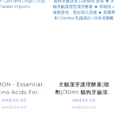
MON - Essential
犬貓潔牙護理酵素(噴
ino Acids For
劑)/30ml 貓狗牙齒清潔
 and Dogs｜50g
口腔除味 除臭 ★ 犬貓
HK$110.00
HK$95.00
rallel Imports
牙齦護理型潔牙酵素 ★
HK$199.00
HK$129.00
長噴頭＋液態質地，更
好深入牙縫 ★ 美國專利