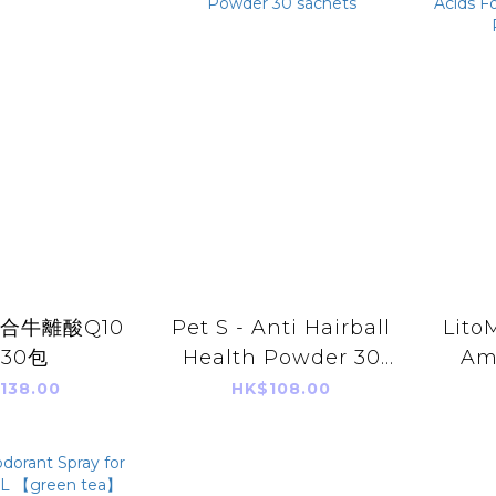
 綜合牛離酸Q10
Pet S - Anti Hairball
Lito
 30包
Health Powder 30
Am
sachets
Cats
138.00
HK$108.00
Pa