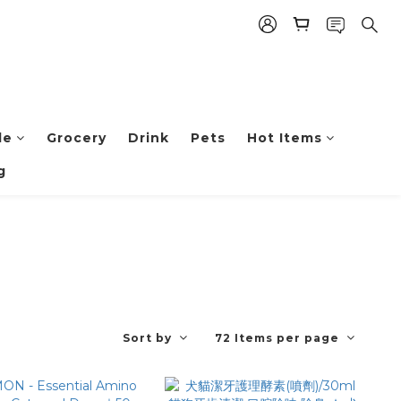
le
Grocery
Drink
Pets
Hot Items
g
Sort by
72 Items per page