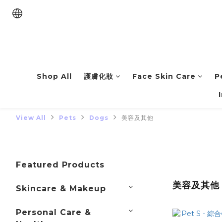
Shop All
護膚化妝
Face Skin Care
P
View All
Pets
Dogs
美容及其他
Featured Products
美容及其他
Skincare & Makeup
Personal Care &