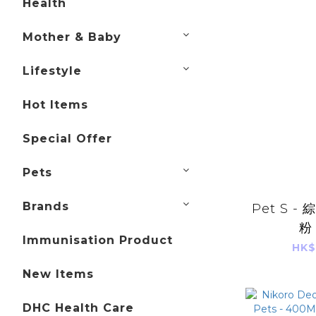
Health
Mother & Baby
Lifestyle
Hot Items
Special Offer
Pets
Brands
Pet S -
粉
Immunisation Product
HK$
New Items
DHC Health Care