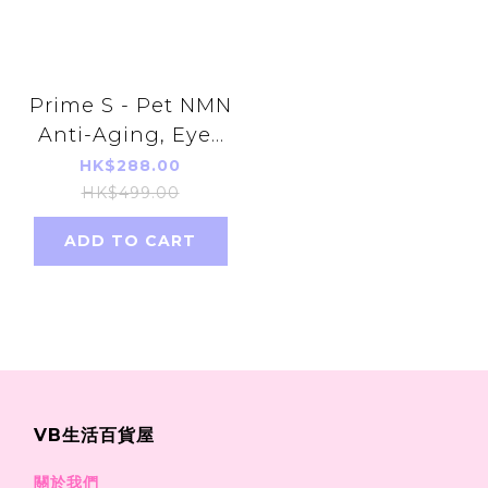
Prime S - Pet NMN
Anti-Aging, Eyes
and Joints Repair
HK$288.00
Supplement(Bonito
HK$499.00
flavor) 60 capsules
ADD TO CART
Lutein
VB生活百貨屋
關於我們