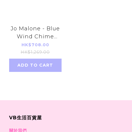
Jo Malone - Blue
Wind Chime
Perfume 100ml
HK$708.00
(parallel good)
HK$1,269.00
Valentine's Day
ADD TO CART
Birthday Gift
VB生活百貨屋
關於我們