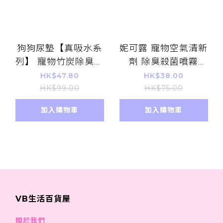
狗狗尿墊【真吸水系
妮可露 寵物空氣清新
列】 寵物竹炭除臭淨
劑 除臭殺菌噴霧
味 狗廁所伴侶 狗尿片
400ML 綠茶味 貓狗
HK$47.80
HK$38.00
中碼 50片
體味口水味去除 小動
HK$99.00
HK$75.00
(45cmx60cm)
物異味消臭 大小便訓
加入購物車
加入購物車
練 廁所臭味清除
VB生活百貨屋
關於我們