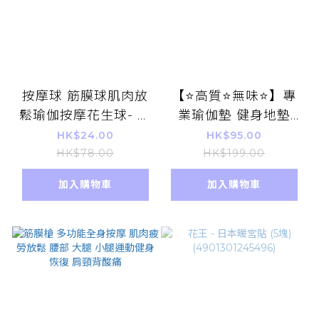
按摩球 筋膜球肌肉放
【⭐高質⭐無味⭐】專
鬆瑜伽按摩花生球- 藍
業瑜伽墊 健身地墊
色
【深藍色+淺藍】 瑜珈
HK$24.00
HK$95.00
防滑減震 帶體位線糾
HK$78.00
HK$199.00
正姿勢 雙色淨味
加入購物車
加入購物車
6mm H.I.I.T 減肥運動