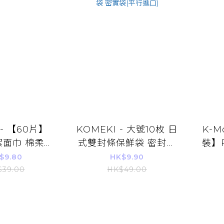
 - 【60片】
KOMEKI - 大號10枚 日
K-M
 潔面巾 棉柔巾
式雙封條保鮮袋 密封保
裝】
洗臉巾 卸妝巾
鮮袋 盒裝抽取式密實袋
巾 兒童濕紙巾 消毒殺菌
$9.80
HK$9.90
巾 洁面巾 卸
食品收納袋 食物保鮮袋
添加
$39.00
HK$49.00
 擦面巾
密封袋 密實袋(平行進
口)