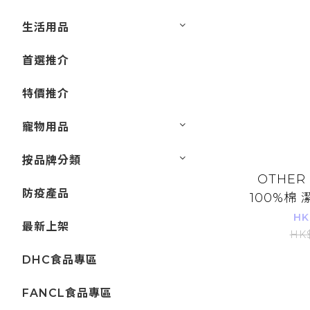
生活用品
首選推介
特價推介
寵物用品
按品牌分類
OTHER
防疫產品
100%棉
洗面巾 
HK
最新上架
棉巾 擦脸
HK
妝棉
DHC食品專區
FANCL食品專區