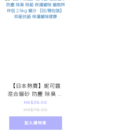
【日本熱賣】妮可露
混合貓砂 防塵 除臭 除
菌 保護貓咪 貓廁所伴
HK$36.00
侶 2.5kg 貓沙 【日/
HK$78.00
簡包裝】抑菌抗菌 保
加入購物車
護貓咪健康