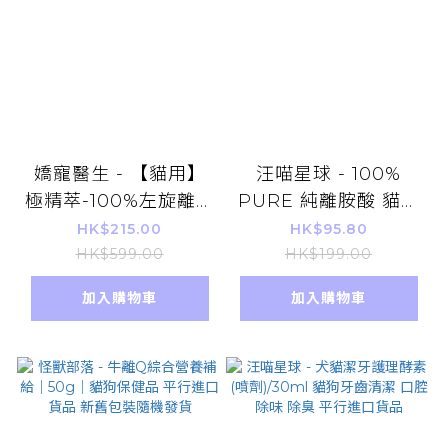
嬌寵醫生 - 【貓用】
汪喵星球 - 100%
極精萃-100%左旋離胺
PURE 純離胺酸 貓食
酸 60顆/盒 (黑酵母升
50g 平行進口貨品
HK$215.00
HK$95.80
級版)[1702](平行進口)
HK$599.00
HK$199.00
寵物保健品 毛孩營養
加入購物車
加入購物車
健康補充