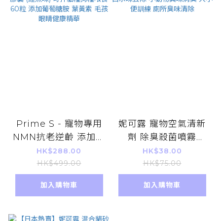
Prime S - 寵物專用
妮可露 寵物空氣清新
NMN抗老逆齡 添加復
劑 除臭殺菌噴霧
護眼 強骨關節補充膠
400ML 綠茶味 貓狗
HK$288.00
HK$38.00
囊 (鰹魚味) 可拌貓糧
體味口水味去除 小動
HK$499.00
HK$75.00
狗糧喂食 60粒 添加葡
物異味消臭 大小便訓
加入購物車
加入購物車
萄糖胺 葉黃素 毛孩眼
練 廁所臭味清除
睛健康精華