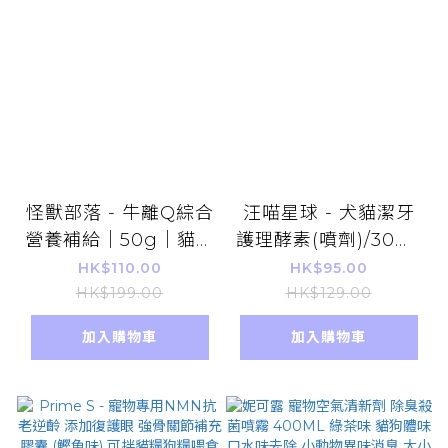
怪獸部落 - 牛離Q綜合
汪喵星球 - 犬貓潔牙
營養補給｜50g｜貓狗
護理酵素(噴劑)/30ml
保健品 平行進口貨品
貓狗牙齒清潔 口腔除
HK$110.00
HK$95.00
新舊包裝隨機發貨
味 除臭 平行進口貨品
HK$199.00
HK$129.00
加入購物車
加入購物車