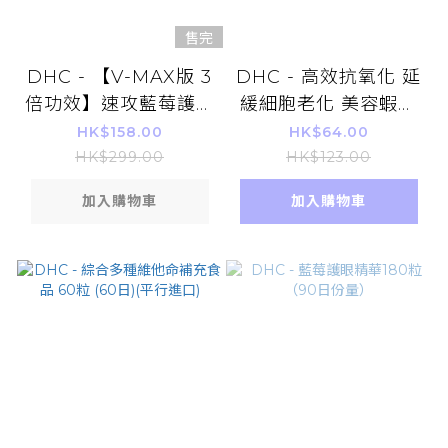
售完
DHC - 【V-MAX版 3
DHC - 高效抗氧化 延
倍功效】速攻藍莓護眼
緩細胞老化 美容蝦青
精華V-MAX 30日份量
素補充品 20粒 (20日)
HK$158.00
HK$64.00
平行進口
HK$299.00
HK$123.00
加入購物車
加入購物車