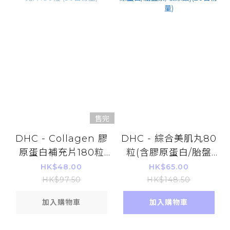
售完
DHC - Collagen 膠
DHC - 綜合美肌丸80
原蛋白補充片180粒
粒(含膠原蛋白/胎盤
(30日份量)
素/玻尿酸)(20日份量)
HK$48.00
HK$65.00
HK$97.50
HK$148.50
加入購物車
加入購物車